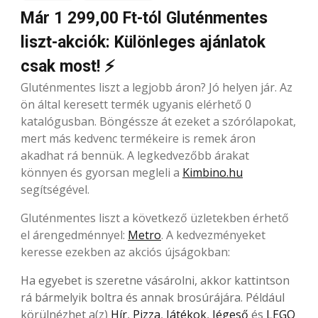
Már 1 299,00 Ft-tól Gluténmentes
liszt-akciók: Különleges ajánlatok
csak most! ⚡
Gluténmentes liszt a legjobb áron? Jó helyen jár. Az
ön által keresett termék ugyanis elérhető 0
katalógusban. Böngéssze át ezeket a szórólapokat,
mert más kedvenc termékeire is remek áron
akadhat rá bennük. A legkedvezőbb árakat
könnyen és gyorsan megleli a
Kimbino.hu
segítségével.
Gluténmentes liszt a következő üzletekben érhető
el árengedménnyel:
Metro
. A kedvezményeket
keresse ezekben az akciós újságokban:
Ha egyebet is szeretne vásárolni, akkor kattintson
rá bármelyik boltra és annak brosúrájára. Például
körülnézhet a(z)
Hír
,
Pizza
,
Játékok
,
Jégeső
és
LEGO