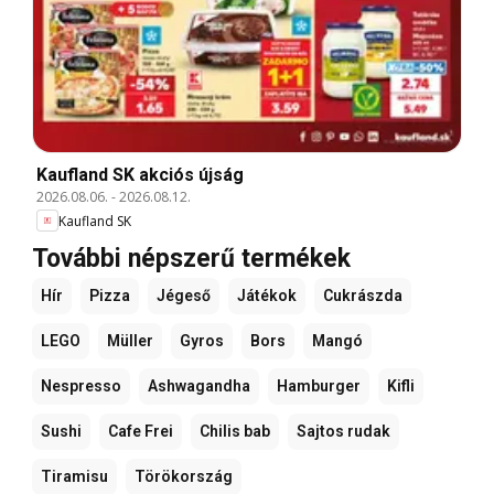
Kaufland SK akciós újság
2026.08.06.
-
2026.08.12.
Kaufland SK
További népszerű termékek
Hír
Pizza
Jégeső
Játékok
Cukrászda
LEGO
Müller
Gyros
Bors
Mangó
Nespresso
Ashwagandha
Hamburger
Kifli
Sushi
Cafe Frei
Chilis bab
Sajtos rudak
Tiramisu
Törökország