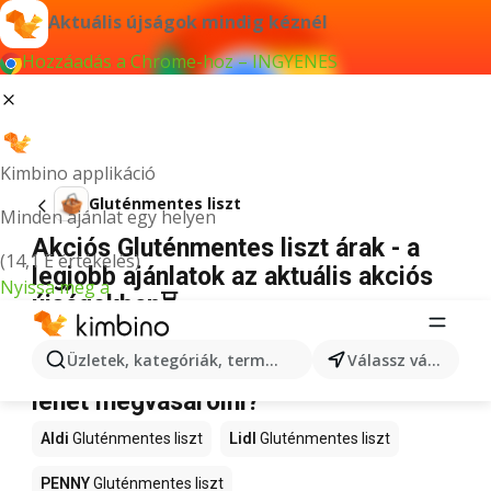
Aktuális újságok mindig kéznél
Hozzáadás a Chrome-hoz – INGYENES
Kimbino applikáció
Gluténmentes liszt
Minden ajánlat egy helyen
Akciós Gluténmentes liszt árak - a
(14,1 E értékelés)
legjobb ajánlatok az aktuális akciós
Nyissa meg a
újságokban⏳
Nincs találat erre a kifejezésre.
Üzletek, kategóriák, termékek keresése...
Válassz várost
Akciós Gluténmentes liszt – Hol
lehet megvásárolni?
Aldi
Gluténmentes liszt
Lidl
Gluténmentes liszt
PENNY
Gluténmentes liszt