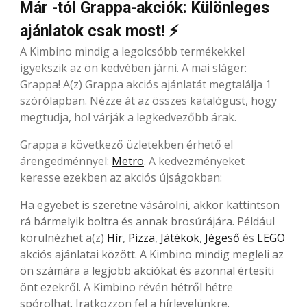
Már -tól Grappa-akciók: Különleges
ajánlatok csak most! ⚡
A Kimbino mindig a legolcsóbb termékekkel
igyekszik az ön kedvében járni. A mai sláger:
Grappa! A(z) Grappa akciós ajánlatát megtalálja 1
szórólapban. Nézze át az összes katalógust, hogy
megtudja, hol várják a legkedvezőbb árak.
Grappa a következő üzletekben érhető el
árengedménnyel:
Metro
. A kedvezményeket
keresse ezekben az akciós újságokban:
Ha egyebet is szeretne vásárolni, akkor kattintson
rá bármelyik boltra és annak brosúrájára. Például
körülnézhet a(z)
Hír
,
Pizza
,
Játékok
,
Jégeső
és
LEGO
akciós ajánlatai között. A Kimbino mindig megleli az
ön számára a legjobb akciókat és azonnal értesíti
önt ezekről. A Kimbino révén hétről hétre
spórolhat. Iratkozzon fel a hírlevelünkre.