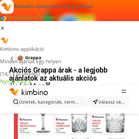
Aktuális újságok mindig kéznél
Hozzáadás a Chrome-hoz – INGYENES
Kimbino applikáció
Grappa
Minden ajánlat egy helyen
Akciós Grappa árak - a legjobb
(14,1 E értékelés)
ajánlatok az aktuális akciós
Nyissa meg a
újságokban⏳
Üzletek, kategóriák, termékek keresése...
Válassz várost