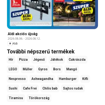
Aldi akciós újság
2026.08.06.
-
2026.08.12.
Aldi
További népszerű termékek
Hír
Pizza
Jégeső
Játékok
Cukrászda
LEGO
Müller
Gyros
Bors
Mangó
Nespresso
Ashwagandha
Hamburger
Kifli
Sushi
Cafe Frei
Chilis bab
Sajtos rudak
Tiramisu
Törökország