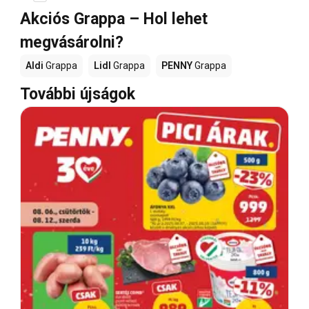
Akciós Grappa – Hol lehet
megvásárolni?
Aldi
Grappa
Lidl
Grappa
PENNY
Grappa
További újságok