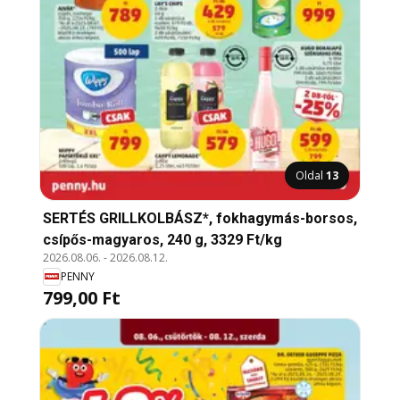
Oldal
13
SERTÉS GRILLKOLBÁSZ*, fokhagymás-borsos,
csípős-magyaros, 240 g, 3329 Ft/kg
2026.08.06.
-
2026.08.12.
PENNY
799,00 Ft