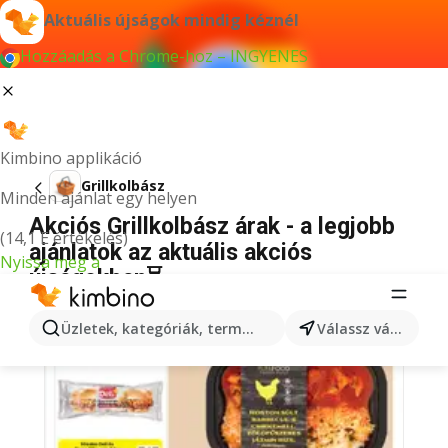
Aktuális újságok mindig kéznél
Hozzáadás a Chrome-hoz – INGYENES
Kimbino applikáció
Grillkolbász
Minden ajánlat egy helyen
Akciós Grillkolbász árak - a legjobb
(14,1 E értékelés)
ajánlatok az aktuális akciós
Nyissa meg a
újságokban⏳
Üzletek, kategóriák, termékek keresése...
Válassz várost