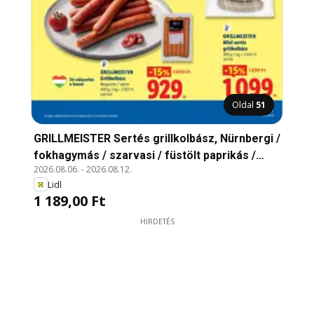
Oldal
51
GRILLMEISTER Sertés grillkolbász, Nürnbergi /
fokhagymás / szarvasi / füstölt paprikás /
2026.08.06.
-
2026.08.12.
jalapeños / mézes-chili / teriyaki / tom-yum /
Lidl
arrabbiata / ajvár / koriander-lime / narancs-
1 189,00 Ft
chili 300 g; 1 kg = 3.964 Ft
HIRDETÉS