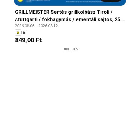
GRILLMEISTER Sertés grillkolbász Tiroli /
stuttgarti / fokhagymás / ementáli sajtos, 250
2026.08.06.
-
2026.08.12.
g; 1 kg = 3 396 Ft
Lidl
849,00 Ft
HIRDETÉS