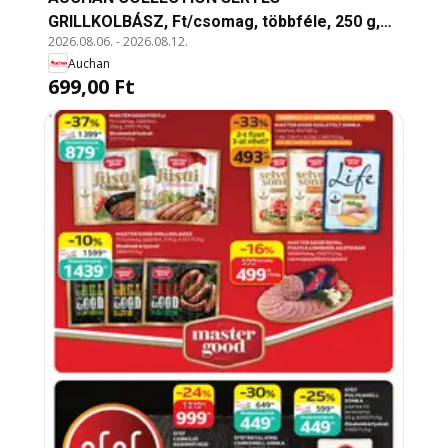
GRILLKOLBÁSZ, Ft/csomag, többféle, 250 g,
2026.08.06.
-
2026.08.12.
4836 Ft/kg
Auchan
699,00 Ft