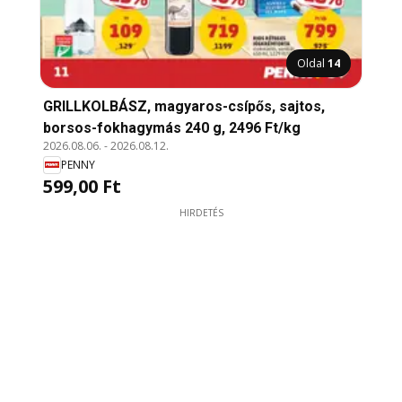
Oldal
14
GRILLKOLBÁSZ, magyaros-csípős, sajtos,
borsos-fokhagymás 240 g, 2496 Ft/kg
2026.08.06.
-
2026.08.12.
PENNY
599,00 Ft
HIRDETÉS