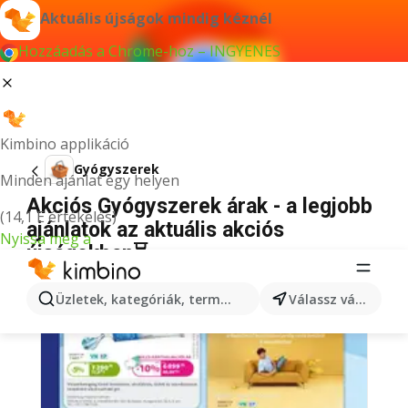
Aktuális újságok mindig kéznél
Hozzáadás a Chrome-hoz – INGYENES
Kimbino applikáció
Gyógyszerek
Minden ajánlat egy helyen
Akciós Gyógyszerek árak - a legjobb
(14,1 E értékelés)
ajánlatok az aktuális akciós
Nyissa meg a
újságokban⏳
Üzletek, kategóriák, termékek keresése...
Válassz várost