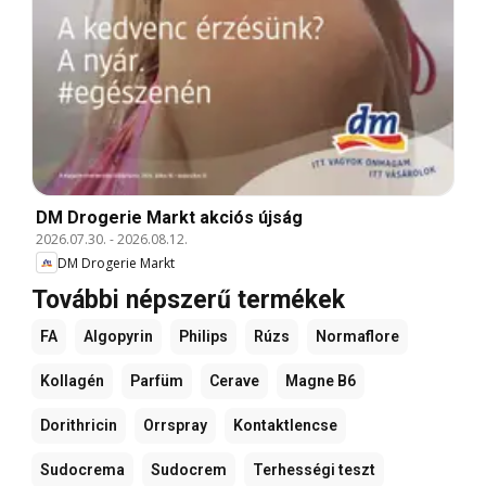
DM Drogerie Markt akciós újság
2026.07.30.
-
2026.08.12.
DM Drogerie Markt
További népszerű termékek
FA
Algopyrin
Philips
Rúzs
Normaflore
Kollagén
Parfüm
Cerave
Magne B6
Dorithricin
Orrspray
Kontaktlencse
Sudocrema
Sudocrem
Terhességi teszt