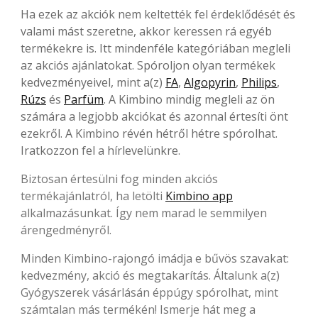
Ha ezek az akciók nem keltették fel érdeklődését és
valami mást szeretne, akkor keressen rá egyéb
termékekre is. Itt mindenféle kategóriában megleli
az akciós ajánlatokat. Spóroljon olyan termékek
kedvezményeivel, mint a(z)
FA
,
Algopyrin
,
Philips
,
Rúzs
és
Parfüm
. A Kimbino mindig megleli az ön
számára a legjobb akciókat és azonnal értesíti önt
ezekről. A Kimbino révén hétről hétre spórolhat.
Iratkozzon fel a hírlevelünkre.
Biztosan értesülni fog minden akciós
termékajánlatról, ha letölti
Kimbino app
alkalmazásunkat. Így nem marad le semmilyen
árengedményről.
Minden Kimbino-rajongó imádja e bűvös szavakat:
kedvezmény, akció és megtakarítás. Általunk a(z)
Gyógyszerek vásárlásán éppúgy spórolhat, mint
számtalan más termékén! Ismerje hát meg a