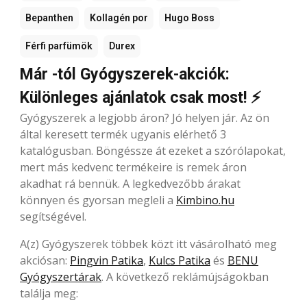
Bepanthen
Kollagén por
Hugo Boss
Férfi parfümök
Durex
Már -tól Gyógyszerek-akciók:
Különleges ajánlatok csak most! ⚡
Gyógyszerek a legjobb áron? Jó helyen jár. Az ön
által keresett termék ugyanis elérhető 3
katalógusban. Böngéssze át ezeket a szórólapokat,
mert más kedvenc termékeire is remek áron
akadhat rá bennük. A legkedvezőbb árakat
könnyen és gyorsan megleli a
Kimbino.hu
segítségével.
A(z) Gyógyszerek többek közt itt vásárolható meg
akciósan:
Pingvin Patika
,
Kulcs Patika
és
BENU
Gyógyszertárak
. A következő reklámújságokban
találja meg: