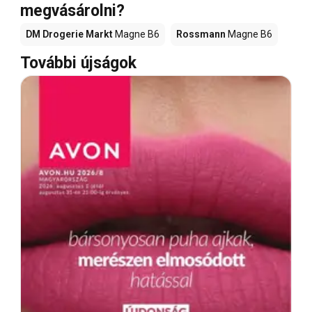
megvásárolni?
DM Drogerie Markt
Magne B6
Rossmann
Magne B6
További újságok