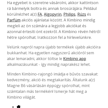
Ha egyebet is szeretne vásárolni, akkor kattintson
rá bármelyik boltra és annak brosúrájára. Például
körülnézhet a(z)
FA
,
Algopyrin
,
Philips
,
Rúzs
és
Parfüm
akciós ajánlatai között. A Kimbino mindig
megleli az ön számára a legjobb akciókat és
azonnal értesíti önt ezekről. A Kimbino révén hétről
hétre spórolhat. Iratkozzon fel a hírlevelünkre.
Velünk napról napra újabb termékek újabb akcióira
bukkanhat. Ha egyetlen nagyszerű akcióról sem
akar lemaradni, akkor töltse le
Kimbino app
alkalmazásunkat - így mindig naprakész lehet.
Minden Kimbino-rajongó imádja e bűvös szavakat:
kedvezmény, akció és megtakarítás. Általunk a(z)
Magne B6 vásárlásán éppúgy spórolhat, mint
számtalan más termékén! Ismerje hát meg a
Kimbino világát.