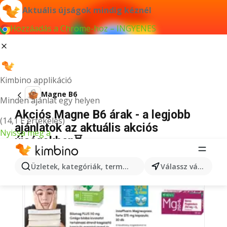
Aktuális újságok mindig kéznél
Hozzáadás a Chrome-hoz – INGYENES
Kimbino applikáció
Magne B6
Minden ajánlat egy helyen
Akciós Magne B6 árak - a legjobb
(14,1 E értékelés)
ajánlatok az aktuális akciós
Nyissa meg a
újságokban⏳
Üzletek, kategóriák, termékek keresése...
Válassz várost