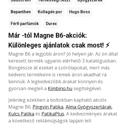
Bepanthen
Kollagén por
Hugo Boss
Férfi parfümök
Durex
Már -tól Magne B6-akciók:
Különleges ajánlatok csak most! ⚡
Magne B6 a legjobb áron? Jó helyen jár. Az ön által
keresett termék ugyanis elérhető 3 katalógusban.
Böngéssze át ezeket a szórólapokat, mert más
kedvenc termékeire is remek áron akadhat rá
bennük. A legkedvezőbb árakat könnyen és
gyorsan megleli a
Kimbino.hu
segítségével.
Jelenleg ezekben a boltokban kapható akciós
Magne B6:
Pingvin Patika
,
Alma Gyógyszertárak
,
Kulcs Patika
és
PatikaPlus
. A kedvezményes árakat
a következő reklámújságok lapjain leli: