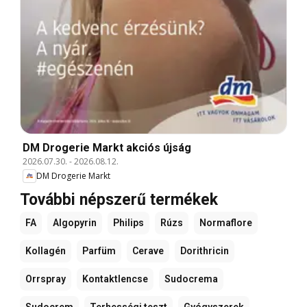
DM Drogerie Markt akciós újság
2026.07.30.
-
2026.08.12.
DM Drogerie Markt
További népszerű termékek
FA
Algopyrin
Philips
Rúzs
Normaflore
Kollagén
Parfüm
Cerave
Dorithricin
Orrspray
Kontaktlencse
Sudocrema
Sudocrem
Terhességi teszt
Gyógyszerek