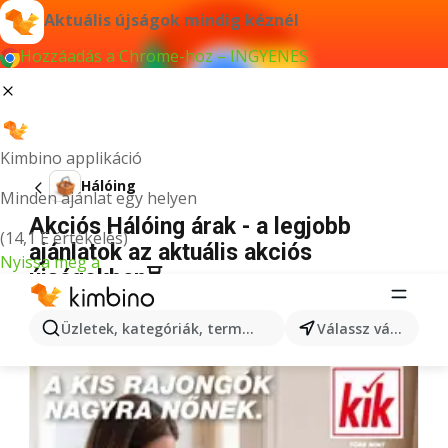
Aktuális újságok mindig kéznél
Hozzáadás a Chrome-hoz – INGYENES
Kimbino applikáció
Hálóing
Minden ajánlat egy helyen
Akciós Hálóing árak - a legjobb
(14,1 E értékelés)
ajánlatok az aktuális akciós
Nyissa meg a
újságokban⏳
Nincs találat erre a kifejezésre.
Üzletek, kategóriák, termékek keresése...
Válassz várost
További újságok