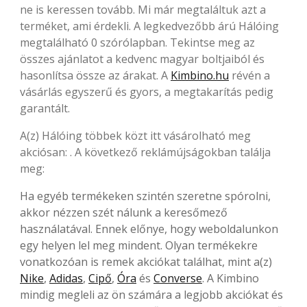
ne is keressen tovább. Mi már megtaláltuk azt a
terméket, ami érdekli. A legkedvezőbb árú Hálóing
megtalálható 0 szórólapban. Tekintse meg az
összes ajánlatot a kedvenc magyar boltjaiból és
hasonlítsa össze az árakat. A
Kimbino.hu
révén a
vásárlás egyszerű és gyors, a megtakarítás pedig
garantált.
A(z) Hálóing többek közt itt vásárolható meg
akciósan: . A következő reklámújságokban találja
meg:
Ha egyéb termékeken szintén szeretne spórolni,
akkor nézzen szét nálunk a keresőmező
használatával. Ennek előnye, hogy weboldalunkon
egy helyen lel meg mindent. Olyan termékekre
vonatkozóan is remek akciókat találhat, mint a(z)
Nike
,
Adidas
,
Cipő
,
Óra
és
Converse
. A Kimbino
mindig megleli az ön számára a legjobb akciókat és