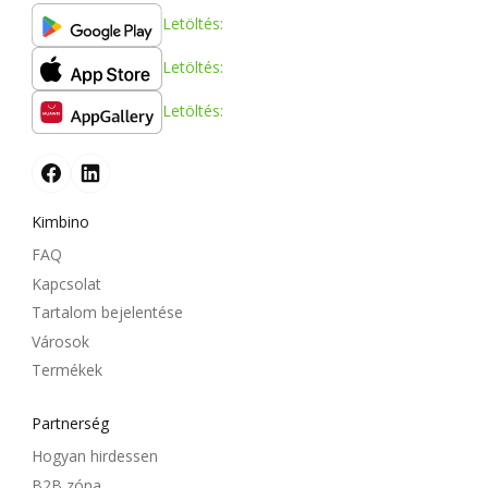
Letöltés:
Letöltés:
Letöltés:
Kimbino
FAQ
Kapcsolat
Tartalom bejelentése
Városok
Termékek
Partnerség
Hogyan hirdessen
B2B zóna