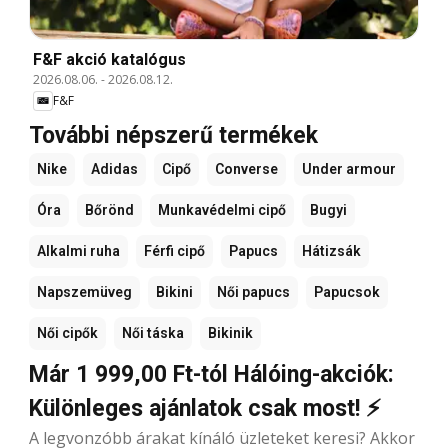
F&F akció katalógus
2026.08.06.
-
2026.08.12.
F&F
További népszerű termékek
Nike
Adidas
Cipő
Converse
Under armour
Óra
Bőrönd
Munkavédelmi cipő
Bugyi
Alkalmi ruha
Férfi cipő
Papucs
Hátizsák
Napszemüveg
Bikini
Női papucs
Papucsok
Női cipők
Női táska
Bikinik
Már 1 999,00 Ft-tól Hálóing-akciók:
Különleges ajánlatok csak most! ⚡
A legvonzóbb árakat kínáló üzleteket keresi? Akkor