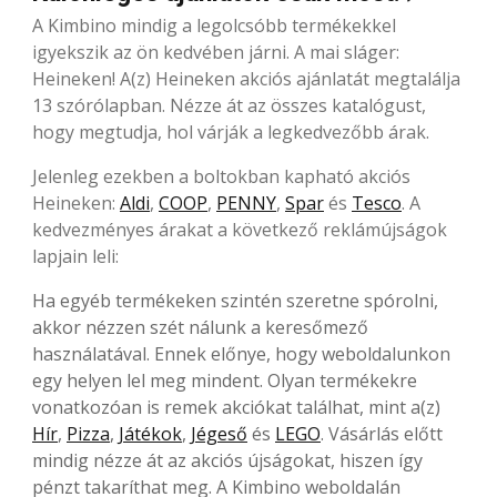
A Kimbino mindig a legolcsóbb termékekkel
igyekszik az ön kedvében járni. A mai sláger:
Heineken! A(z) Heineken akciós ajánlatát megtalálja
13 szórólapban. Nézze át az összes katalógust,
hogy megtudja, hol várják a legkedvezőbb árak.
Jelenleg ezekben a boltokban kapható akciós
Heineken:
Aldi
,
COOP
,
PENNY
,
Spar
és
Tesco
. A
kedvezményes árakat a következő reklámújságok
lapjain leli:
Ha egyéb termékeken szintén szeretne spórolni,
akkor nézzen szét nálunk a keresőmező
használatával. Ennek előnye, hogy weboldalunkon
egy helyen lel meg mindent. Olyan termékekre
vonatkozóan is remek akciókat találhat, mint a(z)
Hír
,
Pizza
,
Játékok
,
Jégeső
és
LEGO
. Vásárlás előtt
mindig nézze át az akciós újságokat, hiszen így
pénzt takaríthat meg. A Kimbino weboldalán