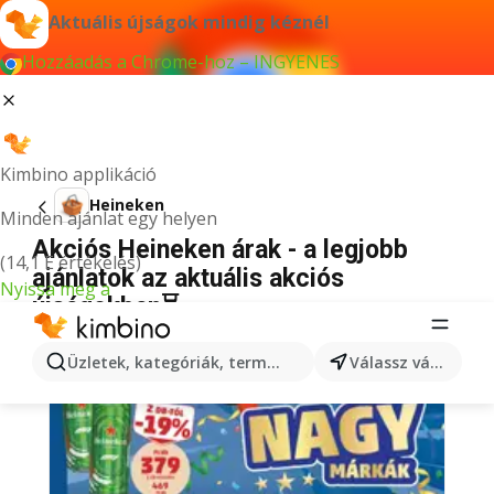
Aktuális újságok mindig kéznél
Hozzáadás a Chrome-hoz – INGYENES
Kimbino applikáció
Heineken
Minden ajánlat egy helyen
Akciós Heineken árak - a legjobb
(14,1 E értékelés)
ajánlatok az aktuális akciós
Nyissa meg a
újságokban⏳
Üzletek, kategóriák, termékek keresése...
Válassz várost