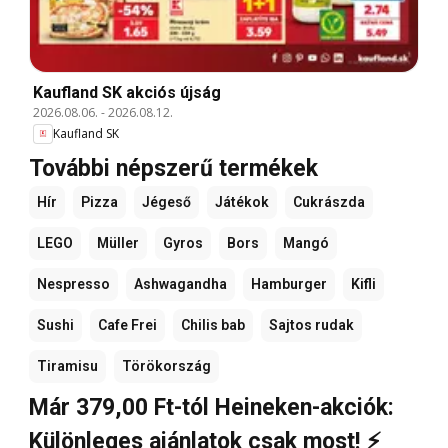
Kaufland SK akciós újság
2026.08.06.
-
2026.08.12.
Kaufland SK
További népszerű termékek
Hír
Pizza
Jégeső
Játékok
Cukrászda
LEGO
Müller
Gyros
Bors
Mangó
Nespresso
Ashwagandha
Hamburger
Kifli
Sushi
Cafe Frei
Chilis bab
Sajtos rudak
Tiramisu
Törökország
Már 379,00 Ft-tól Heineken-akciók:
Különleges ajánlatok csak most! ⚡