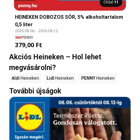
Oldal
11
HEINEKEN DOBOZOS SÖR, 5% alkoholtartalom
0,5 liter
2026.08.06.
-
2026.08.12.
PENNY
379,00 Ft
Akciós Heineken – Hol lehet
megvásárolni?
Aldi
Heineken
Lidl
Heineken
PENNY
Heineken
További újságok