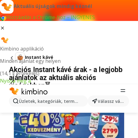
Aktuális újságok mindig kéznél
Hozzáadás a Chrome-hoz – INGYENES
Kimbino applikáció
Instant kávé
Minden ajánlat egy helyen
Akciós Instant kávé árak - a legjobb
(14,1 E értékelés)
ajánlatok az aktuális akciós
Nyissa meg a
újságokban⏳
Üzletek, kategóriák, termékek keresése...
Válassz várost