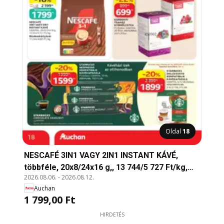
Oldal
18
NESCAFÉ 3IN1 VAGY 2IN1 INSTANT KÁVÉ,
többféle, 20x8/24x16 g,, 13 744/5 727 Ft/kg,
2026.08.06.
-
2026.08.12.
Bizalomkártyával:, 11 244/4685 Ft/kg
Auchan
1 799,00 Ft
HIRDETÉS