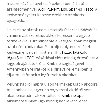
Instant kávé a következő üzletekben érhető el
árengedménnyel:
Aldi
,
PENNY
,
Lidl
,
Spar
és
Tesco
. A
kedvezményeket keresse ezekben az akciós
újságokban:
Ha ezek az akciók nem keltették fel érdeklődését és
valami mást szeretne, akkor keressen rá egyéb
termékekre is. Itt mindenféle kategóriában megleli
az akciós ajánlatokat. Spóroljon olyan termékek
kedvezményeivel, mint a(z)
Hír
,
Pizza
,
Játékok
,
Jégeső
és
LEGO
. Vásárlásai előtt mindig értesülhet a
legjobb ajánlatokról a Kimbino segítségével.
Amennyiben feliratkozik a hírlevélre, emailben is
eljuttatjuk önnek a legfrissebb akciókat.
Velünk napról napra újabb termékek újabb akcióira
bukkanhat. Ha egyetlen nagyszerű akcióról sem
akar lemaradni, akkor töltse le
Kimbino app
alkalmazásunkat - így mindig naprakész lehet.