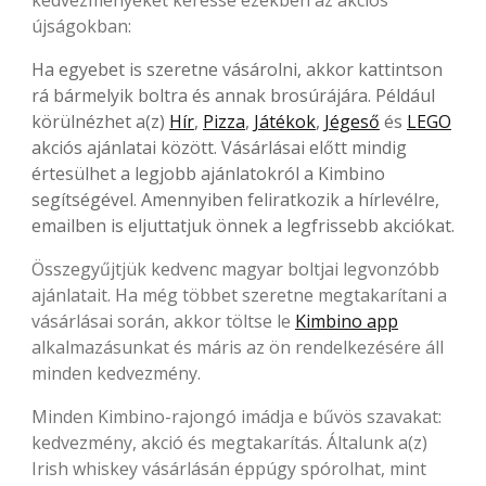
kedvezményeket keresse ezekben az akciós
újságokban:
Ha egyebet is szeretne vásárolni, akkor kattintson
rá bármelyik boltra és annak brosúrájára. Például
körülnézhet a(z)
Hír
,
Pizza
,
Játékok
,
Jégeső
és
LEGO
akciós ajánlatai között. Vásárlásai előtt mindig
értesülhet a legjobb ajánlatokról a Kimbino
segítségével. Amennyiben feliratkozik a hírlevélre,
emailben is eljuttatjuk önnek a legfrissebb akciókat.
Összegyűjtjük kedvenc magyar boltjai legvonzóbb
ajánlatait. Ha még többet szeretne megtakarítani a
vásárlásai során, akkor töltse le
Kimbino app
alkalmazásunkat és máris az ön rendelkezésére áll
minden kedvezmény.
Minden Kimbino-rajongó imádja e bűvös szavakat:
kedvezmény, akció és megtakarítás. Általunk a(z)
Irish whiskey vásárlásán éppúgy spórolhat, mint