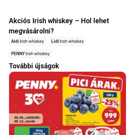
Akciós Irish whiskey – Hol lehet
megvásárolni?
Aldi
Irish whiskey
Lidl
Irish whiskey
PENNY
Irish whiskey
További újságok