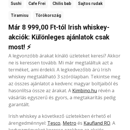
Sushi
Cafe Frei
Chilis bab
Sajtos rudak
Tiramisu
Törökország
Már 8 999,00 Ft-tól Irish whiskey-
akciók: Különleges ajánlatok csak
most! ⚡
A legvonzóbb árakat kínáló üzleteket keresi? Akkor
ne is keressen tovább. Mi már megtaláltuk azt a
terméket, ami érdekli. A legkedvezőbb árú Irish
whiskey megtalálható 3 szórólapban. Tekintse meg
az összes ajánlatot a kedvenc magyar boltjaiból és
hasonlítsa össze az árakat. A
Kimbino.hu
révén a
vásárlás egyszerű és gyors, a megtakarítás pedig
garantált.
Irish whiskey a következő üzletekben érhető el
árengedménnyel:
Tesco
,
Metro
és
Kaufland RO
. A