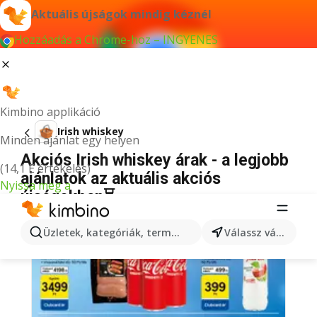
Aktuális újságok mindig kéznél
Hozzáadás a Chrome-hoz – INGYENES
Kimbino applikáció
Irish whiskey
Minden ajánlat egy helyen
Akciós Irish whiskey árak - a legjobb
(14,1 E értékelés)
ajánlatok az aktuális akciós
Nyissa meg a
újságokban⏳
Üzletek, kategóriák, termékek keresése...
Válassz várost