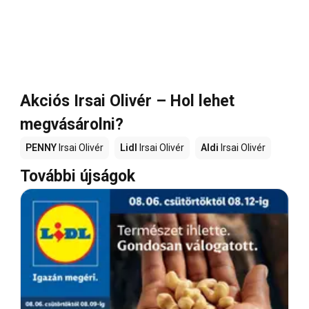
Akciós Irsai Olivér – Hol lehet
megvásárolni?
PENNY
Irsai Olivér
Lidl
Irsai Olivér
Aldi
Irsai Olivér
További újságok