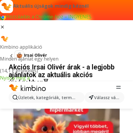
Aktuális újságok mindig kéznél
Hozzáadás a Chrome-hoz – INGYENES
Kimbino applikáció
Irsai Olivér
Minden ajánlat egy helyen
Akciós Irsai Olivér árak - a legjobb
(14,1 E értékelés)
ajánlatok az aktuális akciós
Nyissa meg a
újságokban⏳
Üzletek, kategóriák, termékek keresése...
Válassz várost