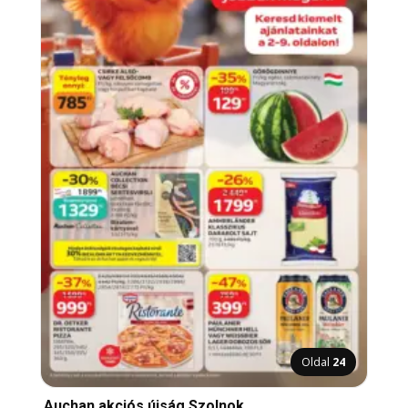
Oldal
24
Auchan akciós újság Szolnok