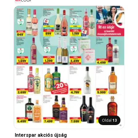
COOP
Oldal
13
Interspar akciós újság