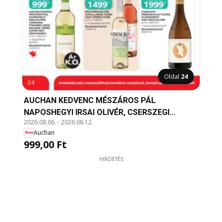
Oldal
24
AUCHAN KEDVENC MÉSZÁROS PÁL
NAPOSHEGYI IRSAI OLIVÉR, CSERSZEGI
2026.08.06.
-
2026.08.12.
FŰSZERES, ROSÉ, BIKAVÉR, VÖRÖS
Auchan
KÉKFRANKOS, 0,75 l, 2399 Ft/l
999,00 Ft
HIRDETÉS