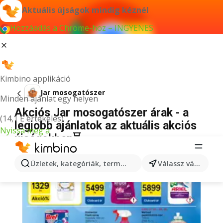
Aktuális újságok mindig kéznél
Hozzáadás a Chrome-hoz – INGYENES
Kimbino applikáció
Jar mosogatószer
Minden ajánlat egy helyen
Akciós Jar mosogatószer árak - a
(14,1 E értékelés)
legjobb ajánlatok az aktuális akciós
Nyissa meg a
újságokban⏳
Üzletek, kategóriák, termékek keresése...
Válassz várost