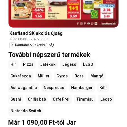
Kaufland SK akciós újság
2026.08.06.
-
2026.08.12.
Kaufland SK akciós újság
További népszerű termékek
Hír
Pizza
Játékok
Jégeső
LEGO
Cukrászda
Müller
Gyros
Bors
Mangó
Ashwagandha
Nespresso
Hamburger
Kifli
Sushi
Chilis bab
Cafe Frei
Tiramisu
Lecsó
Nintendo Switch
Már 1 090,00 Ft-tól Jar