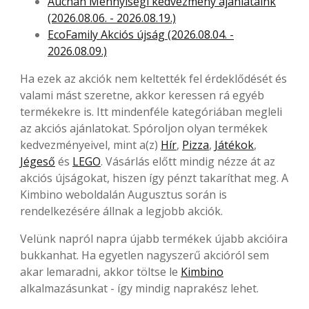
Auchan Mennyiségi kedvezmény ajánlataink
(2026.08.06. - 2026.08.19.)
EcoFamily Akciós újság (2026.08.04. -
2026.08.09.)
Ha ezek az akciók nem keltették fel érdeklődését és
valami mást szeretne, akkor keressen rá egyéb
termékekre is. Itt mindenféle kategóriában megleli
az akciós ajánlatokat. Spóroljon olyan termékek
kedvezményeivel, mint a(z)
Hír
,
Pizza
,
Játékok
,
Jégeső
és
LEGO
. Vásárlás előtt mindig nézze át az
akciós újságokat, hiszen így pénzt takaríthat meg. A
Kimbino weboldalán Augusztus során is
rendelkezésére állnak a legjobb akciók.
Velünk napról napra újabb termékek újabb akcióira
bukkanhat. Ha egyetlen nagyszerű akcióról sem
akar lemaradni, akkor töltse le
Kimbino
alkalmazásunkat - így mindig naprakész lehet.