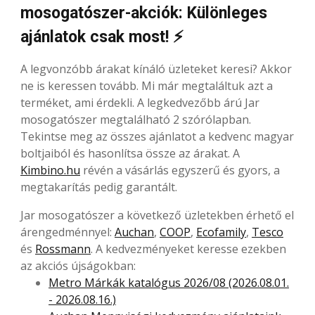
mosogatószer-akciók: Különleges
ajánlatok csak most! ⚡
A legvonzóbb árakat kínáló üzleteket keresi? Akkor
ne is keressen tovább. Mi már megtaláltuk azt a
terméket, ami érdekli. A legkedvezőbb árú Jar
mosogatószer megtalálható 2 szórólapban.
Tekintse meg az összes ajánlatot a kedvenc magyar
boltjaiból és hasonlítsa össze az árakat. A
Kimbino.hu
révén a vásárlás egyszerű és gyors, a
megtakarítás pedig garantált.
Jar mosogatószer a következő üzletekben érhető el
árengedménnyel:
Auchan
,
COOP
,
Ecofamily
,
Tesco
és
Rossmann
. A kedvezményeket keresse ezekben
az akciós újságokban:
Metro Márkák katalógus 2026/08 (2026.08.01.
- 2026.08.16.)