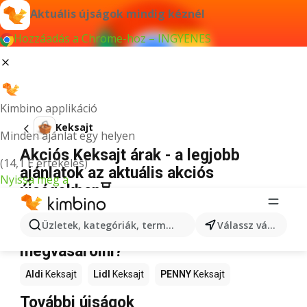
Aktuális újságok mindig kéznél
Hozzáadás a Chrome-hoz – INGYENES
Kimbino applikáció
Keksajt
Minden ajánlat egy helyen
Akciós Keksajt árak - a legjobb
(14,1 E értékelés)
ajánlatok az aktuális akciós
Nyissa meg a
újságokban⏳
Nincs találat erre a kifejezésre.
Üzletek, kategóriák, termékek keresése...
Válassz várost
Akciós Keksajt – Hol lehet
megvásárolni?
Aldi
Keksajt
Lidl
Keksajt
PENNY
Keksajt
További újságok