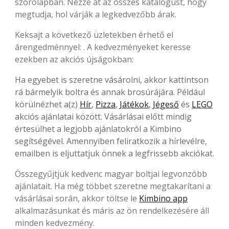
szórólapban. Nézze át az összes katalógust, hogy
megtudja, hol várják a legkedvezőbb árak.
Keksajt a következő üzletekben érhető el
árengedménnyel: . A kedvezményeket keresse
ezekben az akciós újságokban:
Ha egyebet is szeretne vásárolni, akkor kattintson
rá bármelyik boltra és annak brosúrájára. Például
körülnézhet a(z)
Hír
,
Pizza
,
Játékok
,
Jégeső
és
LEGO
akciós ajánlatai között. Vásárlásai előtt mindig
értesülhet a legjobb ajánlatokról a Kimbino
segítségével. Amennyiben feliratkozik a hírlevélre,
emailben is eljuttatjuk önnek a legfrissebb akciókat.
Összegyűjtjük kedvenc magyar boltjai legvonzóbb
ajánlatait. Ha még többet szeretne megtakarítani a
vásárlásai során, akkor töltse le
Kimbino app
alkalmazásunkat és máris az ön rendelkezésére áll
minden kedvezmény.