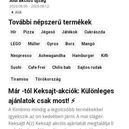
Aldi akciós újság
2026.08.06.
-
2026.08.12.
Aldi
További népszerű termékek
Hír
Pizza
Jégeső
Játékok
Cukrászda
LEGO
Müller
Gyros
Bors
Mangó
Nespresso
Ashwagandha
Hamburger
Kifli
Sushi
Cafe Frei
Chilis bab
Sajtos rudak
Tiramisu
Törökország
Már -tól Keksajt-akciók: Különleges
ajánlatok csak most! ⚡
A Kimbino mindig a legolcsóbb termékekkel
igyekszik az ön kedvében járni. A mai sláger:
Keksajt! A(z) Keksajt akciós ajánlatát megtalálja 0