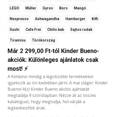
LEGO
Müller
Gyros
Bors
Mangó
Nespresso
Ashwagandha
Hamburger
Kifli
Sushi
Cafe Frei
Chilis bab
Sajtos rudak
Tiramisu
Törökország
Már 2 299,00 Ft-tól Kinder Bueno-
akciók: Különleges ajánlatok csak
most! ⚡
A Kimbino mindig a legolcsóbb termékekkel
igyekszik az ön kedvében járni. A mai sláger: Kinder
Bueno! A(z) Kinder Bueno akciós ajánlatát
megtalálja 9 szórólapban. Nézze át az összes
katalógust, hogy megtudja, hol várják a
legkedvezőbb árak.