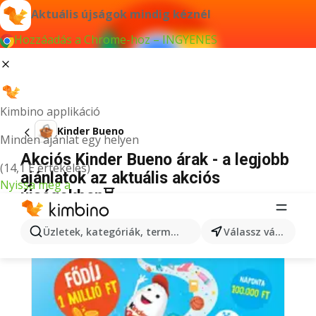
Aktuális újságok mindig kéznél
Hozzáadás a Chrome-hoz – INGYENES
Kimbino applikáció
Kinder Bueno
Minden ajánlat egy helyen
Akciós Kinder Bueno árak - a legjobb
(14,1 E értékelés)
ajánlatok az aktuális akciós
Nyissa meg a
újságokban⏳
Üzletek, kategóriák, termékek keresése...
Válassz várost