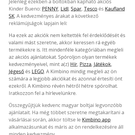
Jelenleg ezekben a boltokban kapható akciós
Kinder Bueno:
PENNY
,
Lidl
,
Spar
,
Tesco
és
Kaufland
SK
. A kedvezményes árakat a következő
reklámújságok lapjain leli:
Ha ezek az akciók nem keltették fel érdeklődését és
valami mást szeretne, akkor keressen rá egyéb
termékekre is. Itt mindenféle kategóriában megleli
az akciós ajánlatokat. Spóroljon olyan termékek
kedvezményeivel, mint a(z)
Hír
,
Pizza
,
Játékok
,
Jégeső
és
LEGO
. A Kimbino mindig megleli az ön
számára a legjobb akciókat és azonnal értesíti önt
ezekről. A Kimbino révén hétről hétre spórolhat.
Iratkozzon fel a hírlevelünkre.
Összegyűjtjük kedvenc magyar boltjai legvonzóbb
ajánlatait. Ha még többet szeretne megtakarítani a
vásárlásai során, akkor töltse le
Kimbino app
alkalmazásunkat és máris az ön rendelkezésére áll
minden kedvezmény.