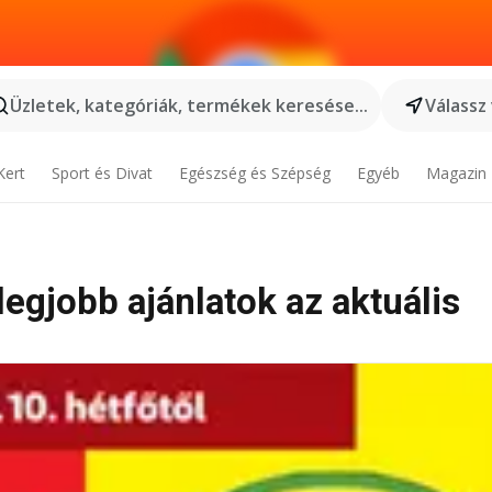
Üzletek, kategóriák, termékek keresése...
Válassz
Kert
Sport és Divat
Egészség és Szépség
Egyéb
Magazin
legjobb ajánlatok az aktuális