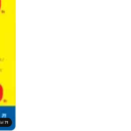
dal
71