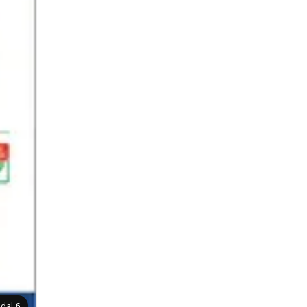
ldal
6