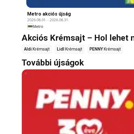
Metro akciós újság
2026.08.01.
-
2026.08.31.
Metro
Akciós Krémsajt – Hol lehet
Aldi
Krémsajt
Lidl
Krémsajt
PENNY
Krémsajt
További újságok