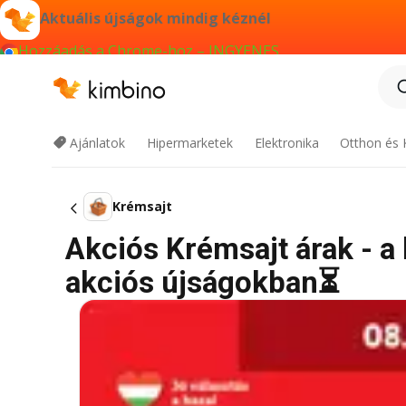
Aktuális újságok mindig kéznél
Hozzáadás a Chrome-hoz – INGYENES
Ajánlatok
Hipermarketek
Elektronika
Otthon és 
Krémsajt
Akciós Krémsajt árak - a 
akciós újságokban⏳