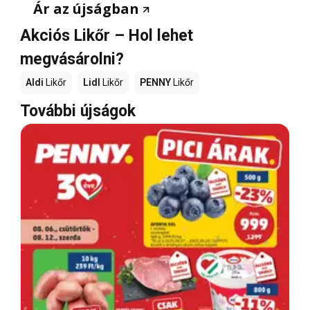
Ár az újságban
Akciós Likőr – Hol lehet
megvásárolni?
Aldi
Likőr
Lidl
Likőr
PENNY
Likőr
További újságok