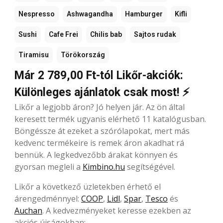
Nespresso
Ashwagandha
Hamburger
Kifli
Sushi
Cafe Frei
Chilis bab
Sajtos rudak
Tiramisu
Törökország
Már 2 789,00 Ft-tól Likőr-akciók:
Különleges ajánlatok csak most! ⚡
Likőr a legjobb áron? Jó helyen jár. Az ön által
keresett termék ugyanis elérhető 11 katalógusban.
Böngéssze át ezeket a szórólapokat, mert más
kedvenc termékeire is remek áron akadhat rá
bennük. A legkedvezőbb árakat könnyen és
gyorsan megleli a
Kimbino.hu
segítségével.
Likőr a következő üzletekben érhető el
árengedménnyel:
COOP
,
Lidl
,
Spar
,
Tesco
és
Auchan
. A kedvezményeket keresse ezekben az
akciós újságokban: