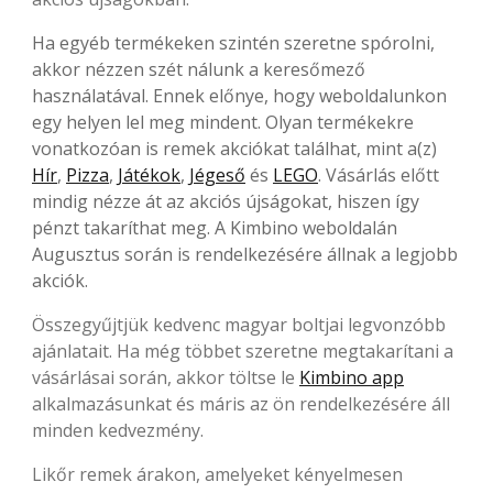
Ha egyéb termékeken szintén szeretne spórolni,
akkor nézzen szét nálunk a keresőmező
használatával. Ennek előnye, hogy weboldalunkon
egy helyen lel meg mindent. Olyan termékekre
vonatkozóan is remek akciókat találhat, mint a(z)
Hír
,
Pizza
,
Játékok
,
Jégeső
és
LEGO
. Vásárlás előtt
mindig nézze át az akciós újságokat, hiszen így
pénzt takaríthat meg. A Kimbino weboldalán
Augusztus során is rendelkezésére állnak a legjobb
akciók.
Összegyűjtjük kedvenc magyar boltjai legvonzóbb
ajánlatait. Ha még többet szeretne megtakarítani a
vásárlásai során, akkor töltse le
Kimbino app
alkalmazásunkat és máris az ön rendelkezésére áll
minden kedvezmény.
Likőr remek árakon, amelyeket kényelmesen