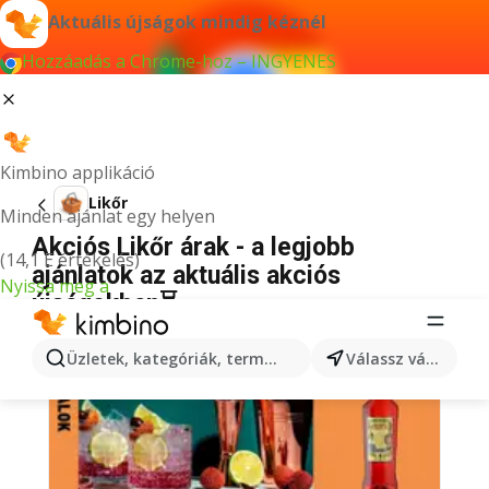
Aktuális újságok mindig kéznél
Hozzáadás a Chrome-hoz – INGYENES
Kimbino applikáció
Likőr
Minden ajánlat egy helyen
Akciós Likőr árak - a legjobb
(14,1 E értékelés)
ajánlatok az aktuális akciós
Nyissa meg a
újságokban⏳
Üzletek, kategóriák, termékek keresése...
Válassz várost