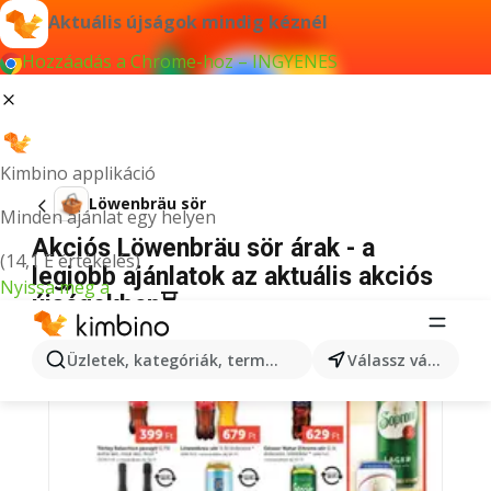
Aktuális újságok mindig kéznél
Hozzáadás a Chrome-hoz – INGYENES
Kimbino applikáció
Löwenbräu sör
Minden ajánlat egy helyen
Akciós Löwenbräu sör árak - a
(14,1 E értékelés)
legjobb ajánlatok az aktuális akciós
Nyissa meg a
újságokban⏳
Üzletek, kategóriák, termékek keresése...
Válassz várost