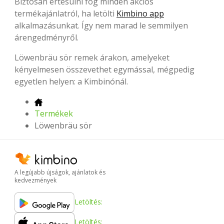
Biztosan értesülni fog minden akciós
termékajánlatról, ha letölti
Kimbino app
alkalmazásunkat. Így nem marad le semmilyen
árengedményről.
Löwenbräu sör remek árakon, amelyeket
kényelmesen összevethet egymással, mégpedig
egyetlen helyen: a Kimbinónál.
Termékek
Löwenbräu sör
A legújabb újságok, ajánlatok és
kedvezmények
Letöltés:
Letöltés: