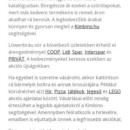
katalógusban. Böngéssze át ezeket a szórólapokat,
mert más kedvenc termékeire is remek áron
akadhat rá bennük. A legkedvezőbb árakat
könnyen és gyorsan megleli a
Kimbino.hu
segítségével.
Löwenbräu sör a következő üzletekben érhető el
árengedménnyel:
COOP
,
Lidl
,
Spar
,
Interspar
és
PRIVÁT
. A kedvezményeket keresse ezekben az
akciós újságokban:
Ha egyebet is szeretne vásárolni, akkor kattintson
rá bármelyik boltra és annak brosúrájára. Például
körülnézhet a(z)
Hír
,
Pizza
,
Játékok
,
Jégeső
és
LEGO
akciós ajánlatai között. Vásárlásai előtt mindig
értesülhet a legjobb ajánlatokról a Kimbino
segítségével. Amennyiben feliratkozik a hírlevélre,
emailben is eljuttatjuk önnek a legfrissebb akciókat.