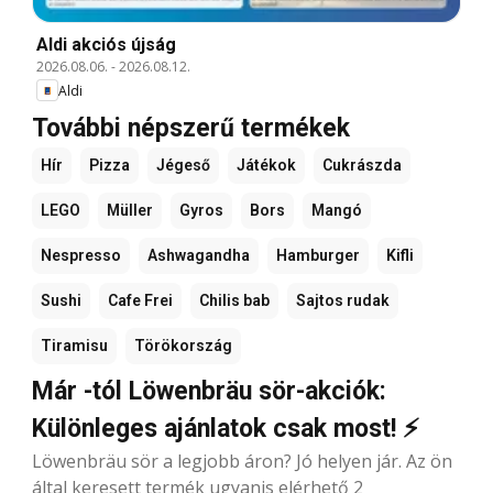
Aldi akciós újság
2026.08.06.
-
2026.08.12.
Aldi
További népszerű termékek
Hír
Pizza
Jégeső
Játékok
Cukrászda
LEGO
Müller
Gyros
Bors
Mangó
Nespresso
Ashwagandha
Hamburger
Kifli
Sushi
Cafe Frei
Chilis bab
Sajtos rudak
Tiramisu
Törökország
Már -tól Löwenbräu sör-akciók:
Különleges ajánlatok csak most! ⚡
Löwenbräu sör a legjobb áron? Jó helyen jár. Az ön
által keresett termék ugyanis elérhető 2