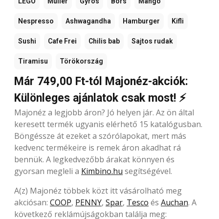
LEGO
Müller
Gyros
Bors
Mangó
Nespresso
Ashwagandha
Hamburger
Kifli
Sushi
Cafe Frei
Chilis bab
Sajtos rudak
Tiramisu
Törökország
Már 749,00 Ft-tól Majonéz-akciók:
Különleges ajánlatok csak most! ⚡
Majonéz a legjobb áron? Jó helyen jár. Az ön által
keresett termék ugyanis elérhető 15 katalógusban.
Böngéssze át ezeket a szórólapokat, mert más
kedvenc termékeire is remek áron akadhat rá
bennük. A legkedvezőbb árakat könnyen és
gyorsan megleli a
Kimbino.hu
segítségével.
A(z) Majonéz többek közt itt vásárolható meg
akciósan:
COOP
,
PENNY
,
Spar
,
Tesco
és
Auchan
. A
következő reklámújságokban találja meg: