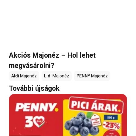
Akciós Majonéz – Hol lehet
megvásárolni?
Aldi
Majonéz
Lidl
Majonéz
PENNY
Majonéz
További újságok