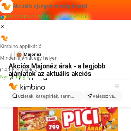
Aktuális újságok mindig kéznél
Hozzáadás a Chrome-hoz – INGYENES
Kimbino applikáció
Majonéz
Minden ajánlat egy helyen
Akciós Majonéz árak - a legjobb
(14,1 E értékelés)
ajánlatok az aktuális akciós
Nyissa meg a
újságokban⏳
Üzletek, kategóriák, termékek keresése...
Válassz várost