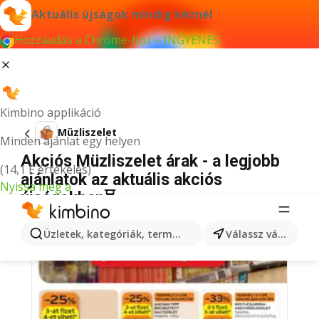
Aktuális újságok mindig kéznél
Hozzáadás a Chrome-hoz – INGYENES
Kimbino applikáció
Müzliszelet
Minden ajánlat egy helyen
Akciós Müzliszelet árak - a legjobb
(14,1 E értékelés)
ajánlatok az aktuális akciós
Nyissa meg a
újságokban⏳
Üzletek, kategóriák, termékek keresése...
Válassz várost