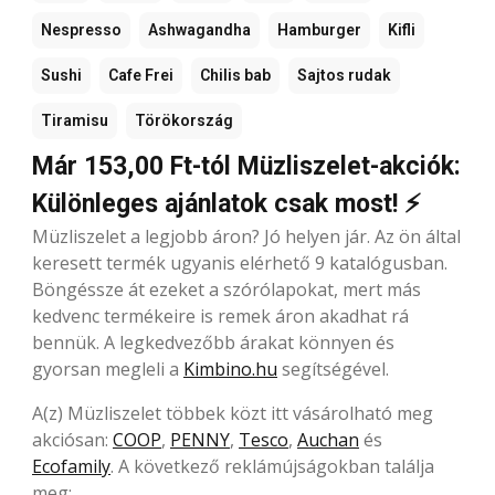
Nespresso
Ashwagandha
Hamburger
Kifli
Sushi
Cafe Frei
Chilis bab
Sajtos rudak
Tiramisu
Törökország
Már 153,00 Ft-tól Müzliszelet-akciók:
Különleges ajánlatok csak most! ⚡
Müzliszelet a legjobb áron? Jó helyen jár. Az ön által
keresett termék ugyanis elérhető 9 katalógusban.
Böngéssze át ezeket a szórólapokat, mert más
kedvenc termékeire is remek áron akadhat rá
bennük. A legkedvezőbb árakat könnyen és
gyorsan megleli a
Kimbino.hu
segítségével.
A(z) Müzliszelet többek közt itt vásárolható meg
akciósan:
COOP
,
PENNY
,
Tesco
,
Auchan
és
Ecofamily
. A következő reklámújságokban találja
meg: