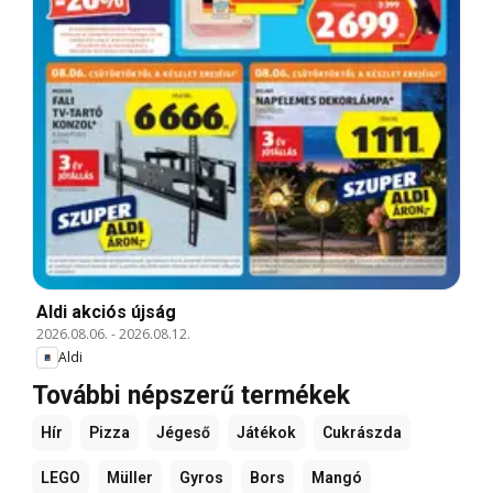
Aldi akciós újság
2026.08.06.
-
2026.08.12.
Aldi
További népszerű termékek
Hír
Pizza
Jégeső
Játékok
Cukrászda
LEGO
Müller
Gyros
Bors
Mangó