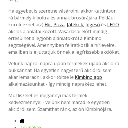
Ha egyebet is szeretne vásárolni, akkor kattintson
rá bármelyik boltra és annak brosúrájára. Például
körülnézhet a(z)
Hír
,
Pizza
,
Játékok
,
Jégeső
és
LEGO
akciós ajánlatai között. Vásárlásai előtt mindig
értesülhet a legjobb ajánlatokról a Kimbino
segítségével. Amennyiben feliratkozik a hírlevélre,
emailben is eljuttatjuk önnek a legfrissebb akciókat.
Velünk napról napra újabb termékek újabb akcióira
bukkanhat. Ha egyetlen nagyszerű akcióról sem
akar lemaradni, akkor töltse le
Kimbino app
alkalmazásunkat - így mindig naprakész lehet.
Müzliszelet és megannyi más termék
kedvezménnyel - velünk nem marad le egyetlen
akcióról sem. Számíthat ránk, az ön Kimbinójára.
Termékek