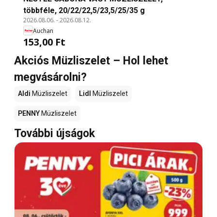
többféle, 20/22/22,5/23,5/25/35 g
2026.08.06.
-
2026.08.12.
Auchan
153,00 Ft
Akciós Müzliszelet – Hol lehet
megvásárolni?
Aldi
Müzliszelet
Lidl
Müzliszelet
PENNY
Müzliszelet
További újságok