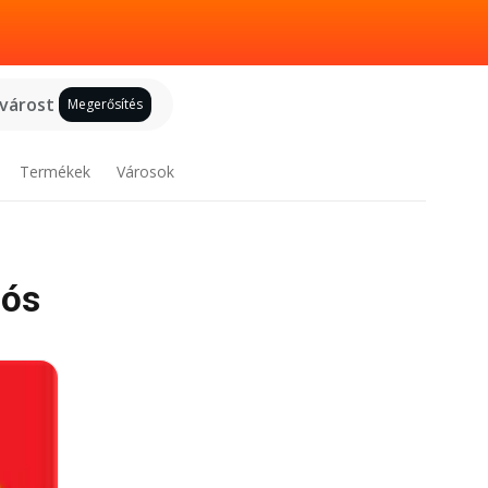
 várost
Megerősítés
Termékek
Városok
iós