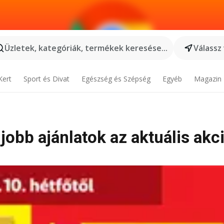
Üzletek, kategóriák, termékek keresése...
Válassz
Kert
Sport és Divat
Egészség és Szépség
Egyéb
Magazin
jobb ajánlatok az aktuális akc