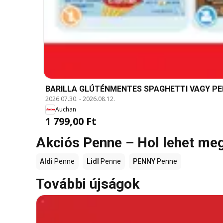
BARILLA GLÚTÉNMENTES SPAGHETTI VAGY PENNE 
2026.07.30.
-
2026.08.12.
Auchan
1 799,00 Ft
Akciós Penne – Hol lehet me
Aldi
Penne
Lidl
Penne
PENNY
Penne
További újságok