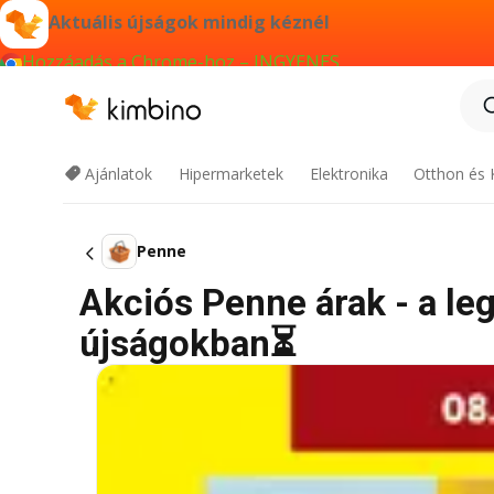
Aktuális újságok mindig kéznél
Hozzáadás a Chrome-hoz – INGYENES
Ajánlatok
Hipermarketek
Elektronika
Otthon és 
Penne
Akciós Penne árak - a leg
újságokban⏳