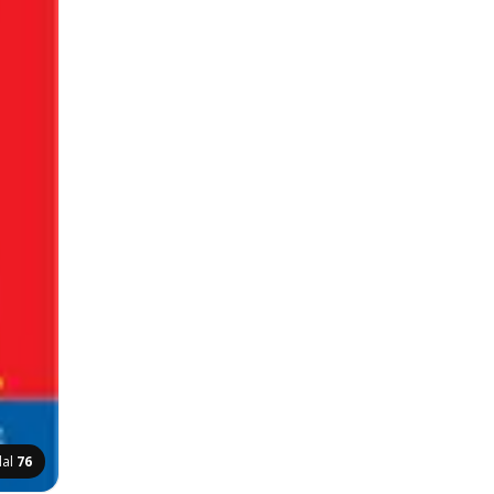
dal
76