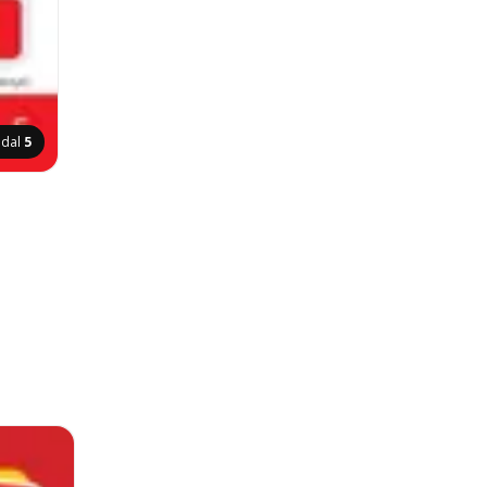
ldal
5