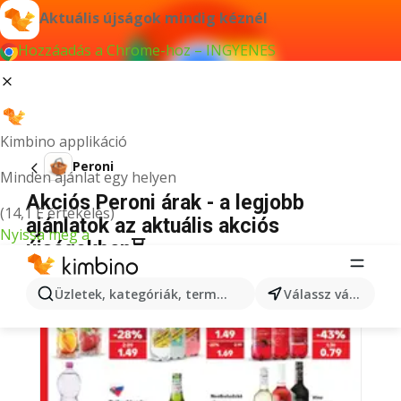
Aktuális újságok mindig kéznél
Hozzáadás a Chrome-hoz – INGYENES
Kimbino applikáció
Peroni
Minden ajánlat egy helyen
Akciós Peroni árak - a legjobb
(14,1 E értékelés)
ajánlatok az aktuális akciós
Nyissa meg a
újságokban⏳
BACK TO SCHOOL
Üzletek, kategóriák, termékek keresése...
Válassz várost