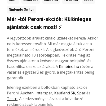
Nintendo Switch
Már -tól Peroni-akciók: Különleges
ajánlatok csak most! ⚡
A legvonzóbb árakat kínáló üzleteket keresi? Akkor
ne is keressen tovább. Mi már megtaláltuk azt a
terméket, ami érdekli. A legkedvezőbb árú Peroni
megtalálható 10 szórólapban. Tekintse meg az
összes ajánlatot a kedvenc magyar boltjaiból és
hasonlítsa össze az árakat. A
Kimbino.hu
révén a
vásárlás egyszerű és gyors, a megtakarítás pedig
garantált.
Jelenleg ezekben a boltokban kapható akciós
Peroni:
Auchan
,
Interspar
,
Kaufland SK
,
Spar
és
Tesco
. A kedvezményes árakat a következő
reklámújságok lapjain leli: