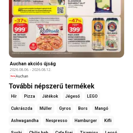
Auchan akciós újság
2026.08.06.
-
2026.08.12.
Auchan
További népszerű termékek
Hír
Pizza
Játékok
Jégeső
LEGO
Cukrászda
Müller
Gyros
Bors
Mangó
Ashwagandha
Nespresso
Hamburger
Kifli
Sushi
Chilis bab
Cafe Frei
Tiramisu
Lecsó