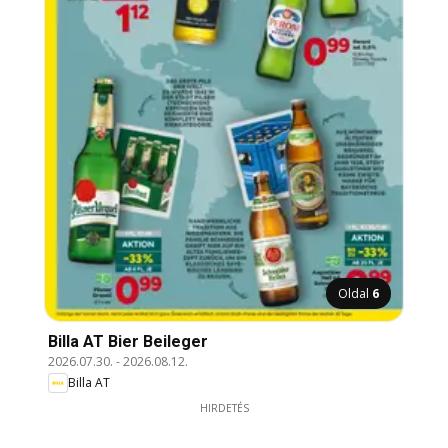
Oldal
6
Billa AT Bier Beileger
2026.07.30.
-
2026.08.12.
Billa AT
HIRDETÉS