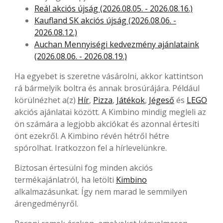
Reál akciós újság (2026.08.05. - 2026.08.16.)
Kaufland SK akciós újság (2026.08.06. -
2026.08.12.)
Auchan Mennyiségi kedvezmény ajánlataink
(2026.08.06. - 2026.08.19.)
Ha egyebet is szeretne vásárolni, akkor kattintson
rá bármelyik boltra és annak brosúrájára. Például
körülnézhet a(z)
Hír
,
Pizza
,
Játékok
,
Jégeső
és
LEGO
akciós ajánlatai között. A Kimbino mindig megleli az
ön számára a legjobb akciókat és azonnal értesíti
önt ezekről. A Kimbino révén hétről hétre
spórolhat. Iratkozzon fel a hírlevelünkre.
Biztosan értesülni fog minden akciós
termékajánlatról, ha letölti
Kimbino
alkalmazásunkat. Így nem marad le semmilyen
árengedményről.