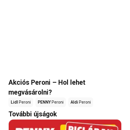
Akciós Peroni – Hol lehet
megvásárolni?
Lidl
Peroni
PENNY
Peroni
Aldi
Peroni
További újságok