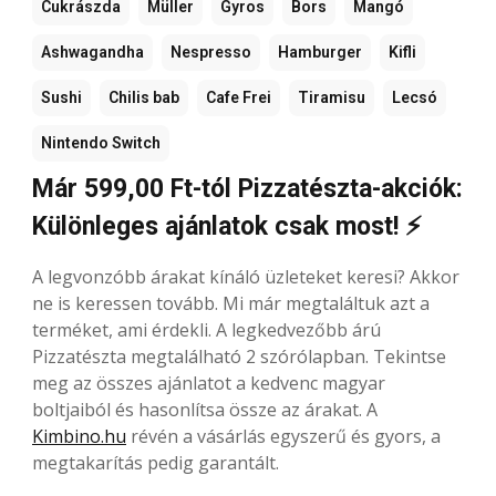
Cukrászda
Müller
Gyros
Bors
Mangó
Ashwagandha
Nespresso
Hamburger
Kifli
Sushi
Chilis bab
Cafe Frei
Tiramisu
Lecsó
Nintendo Switch
Már 599,00 Ft-tól Pizzatészta-akciók:
Különleges ajánlatok csak most! ⚡
A legvonzóbb árakat kínáló üzleteket keresi? Akkor
ne is keressen tovább. Mi már megtaláltuk azt a
terméket, ami érdekli. A legkedvezőbb árú
Pizzatészta megtalálható 2 szórólapban. Tekintse
meg az összes ajánlatot a kedvenc magyar
boltjaiból és hasonlítsa össze az árakat. A
Kimbino.hu
révén a vásárlás egyszerű és gyors, a
megtakarítás pedig garantált.