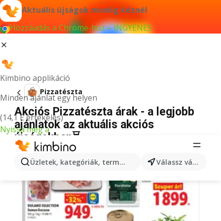
Aktuális újságok mindig kéznél
Hozzáadás a Chrome-hoz – INGYENES
Kimbino applikáció
Pizzatészta
Minden ajánlat egy helyen
Akciós Pizzatészta árak - a legjobb
(14,1 E értékelés)
ajánlatok az aktuális akciós
Nyissa meg a
újságokban⏳
Üzletek, kategóriák, termékek keresése...
Válassz várost