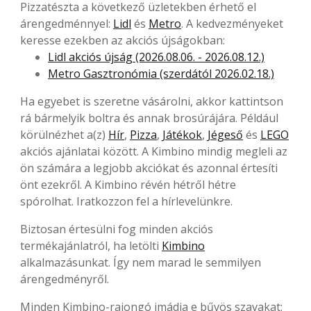
Pizzatészta a következő üzletekben érhető el
árengedménnyel:
Lidl
és
Metro
. A kedvezményeket
keresse ezekben az akciós újságokban:
Lidl akciós újság (2026.08.06. - 2026.08.12.)
Metro Gasztronómia (szerdától 2026.02.18.)
Ha egyebet is szeretne vásárolni, akkor kattintson
rá bármelyik boltra és annak brosúrájára. Például
körülnézhet a(z)
Hír
,
Pizza
,
Játékok
,
Jégeső
és
LEGO
akciós ajánlatai között. A Kimbino mindig megleli az
ön számára a legjobb akciókat és azonnal értesíti
önt ezekről. A Kimbino révén hétről hétre
spórolhat. Iratkozzon fel a hírlevelünkre.
Biztosan értesülni fog minden akciós
termékajánlatról, ha letölti
Kimbino
alkalmazásunkat. Így nem marad le semmilyen
árengedményről.
Minden Kimbino-rajongó imádja e bűvös szavakat: