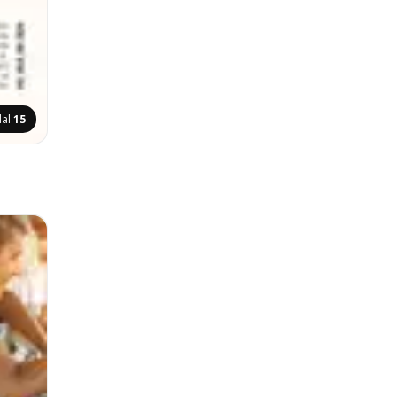
dal
15