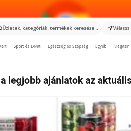
Üzletek, kategóriák, termékek keresése...
Válassz
Kert
Sport és Divat
Egészség és Szépség
Egyéb
Magazin
 a legjobb ajánlatok az aktuáli