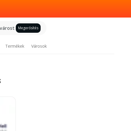
 várost
Megerősítés
Termékek
Városok
s