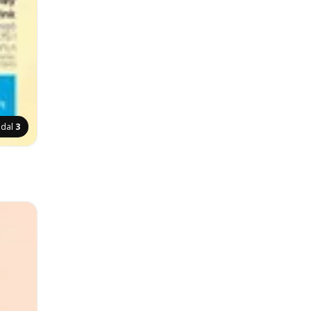
ldal
3