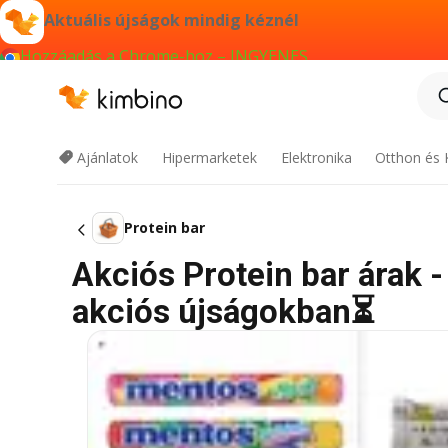
Aktuális újságok mindig kéznél
Hozzáadás a Chrome-hoz – INGYENES
Ajánlatok
Hipermarketek
Elektronika
Otthon és 
Protein bar
Akciós Protein bar árak -
akciós újságokban⏳