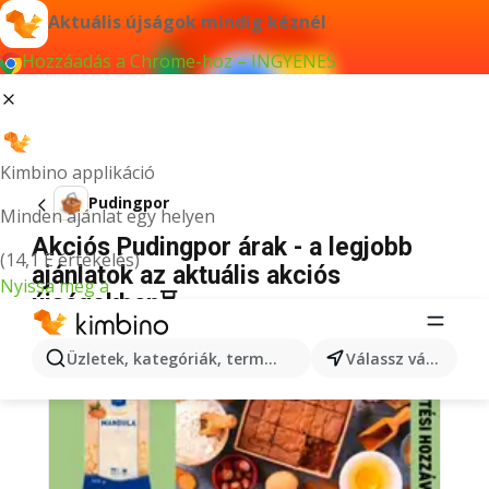
Aktuális újságok mindig kéznél
Hozzáadás a Chrome-hoz – INGYENES
Kimbino applikáció
Pudingpor
Minden ajánlat egy helyen
Akciós Pudingpor árak - a legjobb
(14,1 E értékelés)
ajánlatok az aktuális akciós
Nyissa meg a
újságokban⏳
Üzletek, kategóriák, termékek keresése...
Válassz várost