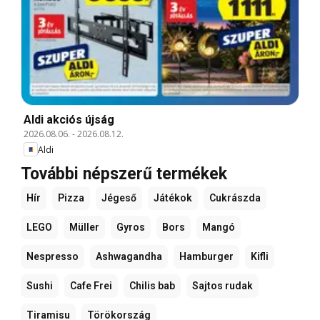
Aldi akciós újság
2026.08.06.
-
2026.08.12.
Aldi
További népszerű termékek
Hír
Pizza
Jégeső
Játékok
Cukrászda
LEGO
Müller
Gyros
Bors
Mangó
Nespresso
Ashwagandha
Hamburger
Kifli
Sushi
Cafe Frei
Chilis bab
Sajtos rudak
Tiramisu
Törökország