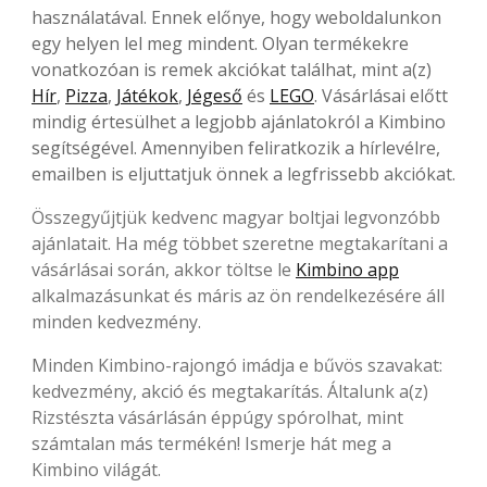
használatával. Ennek előnye, hogy weboldalunkon
egy helyen lel meg mindent. Olyan termékekre
vonatkozóan is remek akciókat találhat, mint a(z)
Hír
,
Pizza
,
Játékok
,
Jégeső
és
LEGO
. Vásárlásai előtt
mindig értesülhet a legjobb ajánlatokról a Kimbino
segítségével. Amennyiben feliratkozik a hírlevélre,
emailben is eljuttatjuk önnek a legfrissebb akciókat.
Összegyűjtjük kedvenc magyar boltjai legvonzóbb
ajánlatait. Ha még többet szeretne megtakarítani a
vásárlásai során, akkor töltse le
Kimbino app
alkalmazásunkat és máris az ön rendelkezésére áll
minden kedvezmény.
Minden Kimbino-rajongó imádja e bűvös szavakat:
kedvezmény, akció és megtakarítás. Általunk a(z)
Rizstészta vásárlásán éppúgy spórolhat, mint
számtalan más termékén! Ismerje hát meg a
Kimbino világát.