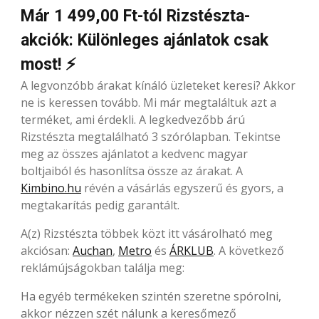
Már 1 499,00 Ft-tól Rizstészta-
akciók: Különleges ajánlatok csak
most! ⚡
A legvonzóbb árakat kínáló üzleteket keresi? Akkor
ne is keressen tovább. Mi már megtaláltuk azt a
terméket, ami érdekli. A legkedvezőbb árú
Rizstészta megtalálható 3 szórólapban. Tekintse
meg az összes ajánlatot a kedvenc magyar
boltjaiból és hasonlítsa össze az árakat. A
Kimbino.hu
révén a vásárlás egyszerű és gyors, a
megtakarítás pedig garantált.
A(z) Rizstészta többek közt itt vásárolható meg
akciósan:
Auchan
,
Metro
és
ÁRKLUB
. A következő
reklámújságokban találja meg:
Ha egyéb termékeken szintén szeretne spórolni,
akkor nézzen szét nálunk a keresőmező