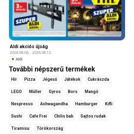
Aldi akciós újság
2026.08.06.
-
2026.08.12.
Aldi
További népszerű termékek
Hír
Pizza
Jégeső
Játékok
Cukrászda
LEGO
Müller
Gyros
Bors
Mangó
Nespresso
Ashwagandha
Hamburger
Kifli
Sushi
Cafe Frei
Chilis bab
Sajtos rudak
Tiramisu
Törökország