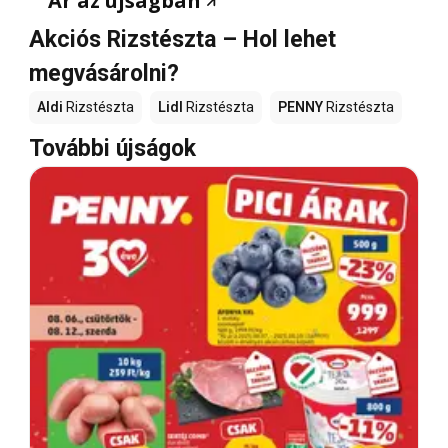
Ár az újságban
Akciós Rizstészta – Hol lehet
megvásárolni?
Aldi
Rizstészta
Lidl
Rizstészta
PENNY
Rizstészta
További újságok