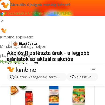
Aktuális újságok mindig kéznél
Hozzáadás a Chrome-hoz – INGYENES
Kimbino applikáció
Rizstészta
Minden ajánlat egy helyen
Akciós Rizstészta árak - a legjobb
(14,1 E értékelés)
ajánlatok az aktuális akciós
Nyissa meg a
újságokban⏳
Üzletek, kategóriák, termékek keresése...
Válassz várost