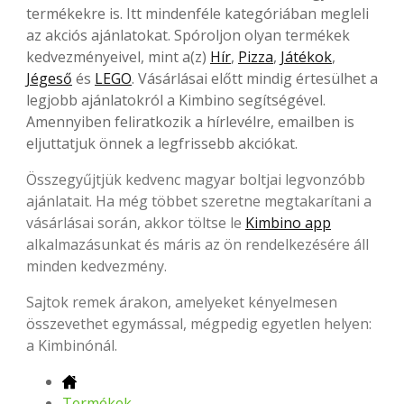
termékekre is. Itt mindenféle kategóriában megleli
az akciós ajánlatokat. Spóroljon olyan termékek
kedvezményeivel, mint a(z)
Hír
,
Pizza
,
Játékok
,
Jégeső
és
LEGO
. Vásárlásai előtt mindig értesülhet a
legjobb ajánlatokról a Kimbino segítségével.
Amennyiben feliratkozik a hírlevélre, emailben is
eljuttatjuk önnek a legfrissebb akciókat.
Összegyűjtjük kedvenc magyar boltjai legvonzóbb
ajánlatait. Ha még többet szeretne megtakarítani a
vásárlásai során, akkor töltse le
Kimbino app
alkalmazásunkat és máris az ön rendelkezésére áll
minden kedvezmény.
Sajtok remek árakon, amelyeket kényelmesen
összevethet egymással, mégpedig egyetlen helyen:
a Kimbinónál.
Termékek