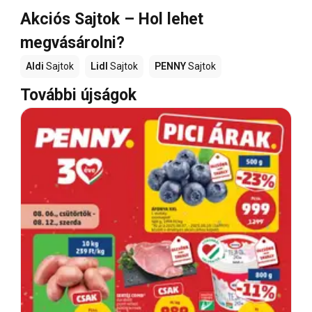
Akciós Sajtok – Hol lehet
megvásárolni?
Aldi
Sajtok
Lidl
Sajtok
PENNY
Sajtok
További újságok