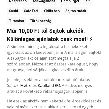
Nespresso
Ashwagandha
Hamburger
Kifli
Sushi
Cafe Frei
Chilis bab
Sajtos rudak
Tiramisu
Törökország
Már 10,00 Ft-tól Sajtok-akciók:
Különleges ajánlatok csak most! ⚡
A Kimbino mindig a legolcsóbb termékekkel
igyekszik az ön kedvében járni. A mai sláger: Sajtok!
A(z) Sajtok akciós ajánlatát megtalálja 2
szórólapban. Nézze át az összes katalógust, hogy
megtudja, hol várják a legkedvezőbb árak.
Jelenleg ezekben a boltokban kapható akciós
Sajtok:
Metro
és
Kaufland RO
. A kedvezményes
árakat a következő reklámújságok lapjain leli:
Ha ezek az akciók nem keltették fel érdeklődését és
valami mást szeretne, akkor keressen rá egyéb