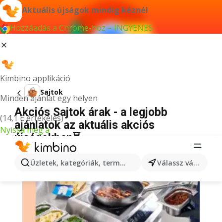
Aktuális újságok mindig kéznél
Hozzáadás a Chrome-hoz – INGYENES
Kimbino applikáció
Sajtok
Minden ajánlat egy helyen
Akciós Sajtok árak - a legjobb
(14,1 E értékelés)
ajánlatok az aktuális akciós
Nyissa meg a
újságokban⏳
Üzletek, kategóriák, termékek keresése...
Válassz várost