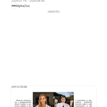
2026.07.16.
-
2026.08.09.
AlphaZoo
HIRDETÉS