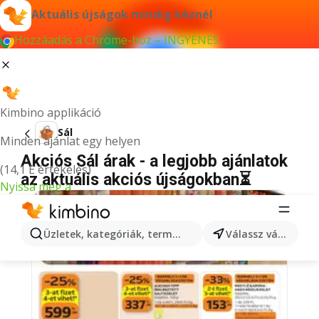
Aktuális újságok mindig kéznél
Hozzáadás a Chrome-hoz – INGYENES
Kimbino applikáció
Sál
Minden ajánlat egy helyen
Akciós Sál árak - a legjobb ajánlatok
(14,1 E értékelés)
az aktuális akciós újságokban⏳
Nyissa meg a
Üzletek, kategóriák, termékek keresése...
Válassz várost