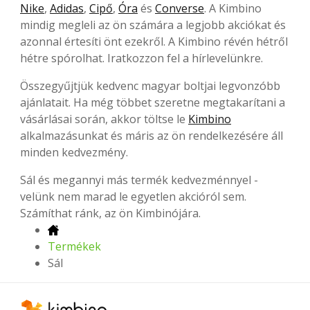
Nike
,
Adidas
,
Cipő
,
Óra
és
Converse
. A Kimbino
mindig megleli az ön számára a legjobb akciókat és
azonnal értesíti önt ezekről. A Kimbino révén hétről
hétre spórolhat. Iratkozzon fel a hírlevelünkre.
Összegyűjtjük kedvenc magyar boltjai legvonzóbb
ajánlatait. Ha még többet szeretne megtakarítani a
vásárlásai során, akkor töltse le
Kimbino
alkalmazásunkat és máris az ön rendelkezésére áll
minden kedvezmény.
Sál és megannyi más termék kedvezménnyel -
velünk nem marad le egyetlen akcióról sem.
Számíthat ránk, az ön Kimbinójára.
Termékek
Sál