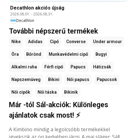
Decathlon akciós újság
2026.08.01.
-
2026.08.31.
Decathlon
További népszerű termékek
Nike
Adidas
Cipő
Converse
Under armour
Óra
Bőrönd
Munkavédelmi cipő
Bugyi
Alkalmi ruha
Férfi cipő
Papucs
Hátizsák
Napszemüveg
Bikini
Női papucs
Papucsok
Női cipők
Női táska
Bikinik
Már -tól Sál-akciók: Különleges
ajánlatok csak most! ⚡
A Kimbino mindig a legolcsóbb termékekkel
igyekszik az ön kedvében járni. A mai sláger: Sál!