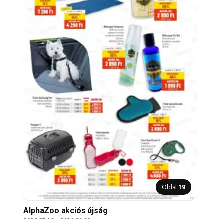
Oldal
19
AlphaZoo akciós újság