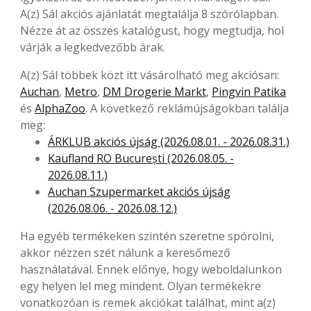
A(z) Sál akciós ajánlatát megtalálja 8 szórólapban.
Nézze át az összes katalógust, hogy megtudja, hol
várják a legkedvezőbb árak.
A(z) Sál többek közt itt vásárolható meg akciósan:
Auchan
,
Metro
,
DM Drogerie Markt
,
Pingvin Patika
és
AlphaZoo
. A következő reklámújságokban találja
meg:
ÁRKLUB akciós újság (2026.08.01. - 2026.08.31.)
Kaufland RO București (2026.08.05. -
2026.08.11.)
Auchan Szupermarket akciós újság
(2026.08.06. - 2026.08.12.)
Ha egyéb termékeken szintén szeretne spórolni,
akkor nézzen szét nálunk a keresőmező
használatával. Ennek előnye, hogy weboldalunkon
egy helyen lel meg mindent. Olyan termékekre
vonatkozóan is remek akciókat találhat, mint a(z)