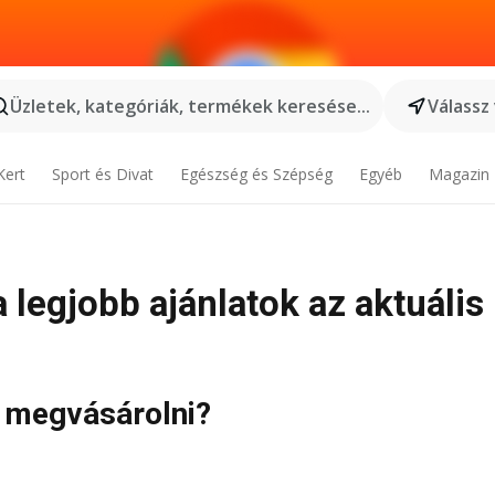
Üzletek, kategóriák, termékek keresése...
Válassz
Kert
Sport és Divat
Egészség és Szépség
Egyéb
Magazin
a legjobb ajánlatok az aktuális
t megvásárolni?