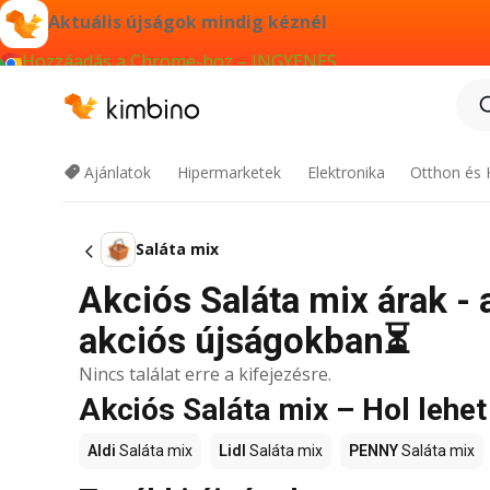
Aktuális újságok mindig kéznél
Hozzáadás a Chrome-hoz – INGYENES
Ajánlatok
Hipermarketek
Elektronika
Otthon és 
Saláta mix
Akciós Saláta mix árak - 
akciós újságokban⏳
Nincs találat erre a kifejezésre.
Akciós Saláta mix – Hol lehe
Aldi
Saláta mix
Lidl
Saláta mix
PENNY
Saláta mix