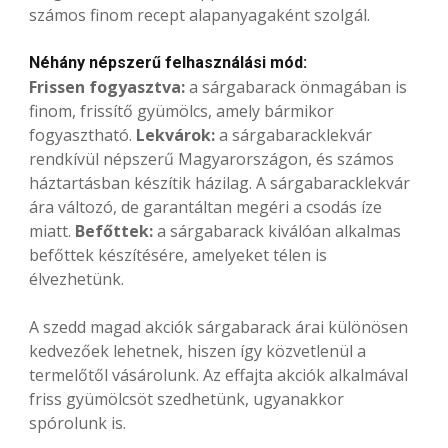
számos finom recept alapanyagaként szolgál.
Néhány népszerű felhasználási mód:
Frissen fogyasztva:
a sárgabarack önmagában is
finom, frissítő gyümölcs, amely bármikor
fogyasztható.
Lekvárok:
a sárgabaracklekvár
rendkívül népszerű Magyarországon, és számos
háztartásban készítik házilag. A sárgabaracklekvár
ára változó, de garantáltan megéri a csodás íze
miatt.
Befőttek:
a sárgabarack kiválóan alkalmas
befőttek készítésére, amelyeket télen is
élvezhetünk.
A szedd magad akciók sárgabarack árai különösen
kedvezőek lehetnek, hiszen így közvetlenül a
termelőtől vásárolunk. Az effajta akciók alkalmával
friss gyümölcsöt szedhetünk, ugyanakkor
spórolunk is.