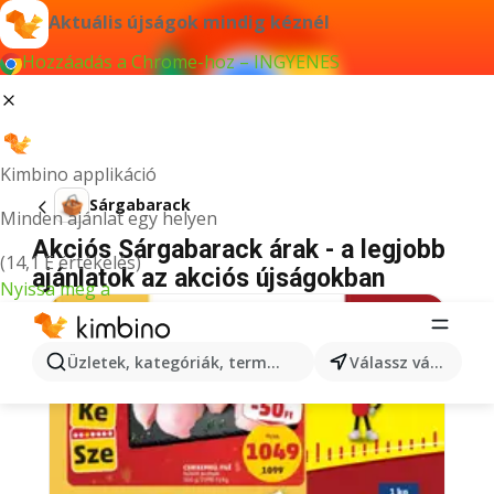
Aktuális újságok mindig kéznél
Hozzáadás a Chrome-hoz – INGYENES
Kimbino applikáció
Sárgabarack
Minden ajánlat egy helyen
Akciós Sárgabarack árak - a legjobb
(14,1 E értékelés)
ajánlatok az akciós újságokban
Nyissa meg a
Üzletek, kategóriák, termékek keresése...
Válassz várost