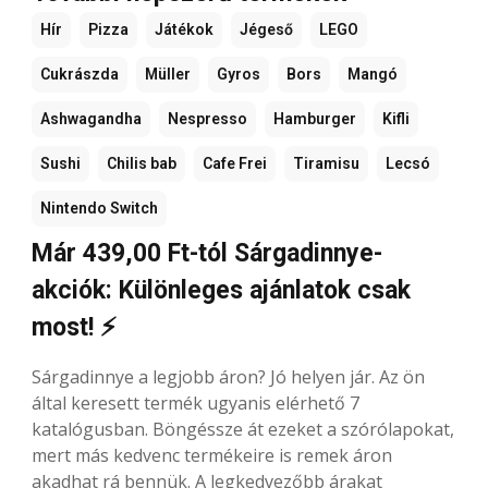
Hír
Pizza
Játékok
Jégeső
LEGO
Cukrászda
Müller
Gyros
Bors
Mangó
Ashwagandha
Nespresso
Hamburger
Kifli
Sushi
Chilis bab
Cafe Frei
Tiramisu
Lecsó
Nintendo Switch
Már 439,00 Ft-tól Sárgadinnye-
akciók: Különleges ajánlatok csak
most! ⚡
Sárgadinnye a legjobb áron? Jó helyen jár. Az ön
által keresett termék ugyanis elérhető 7
katalógusban. Böngéssze át ezeket a szórólapokat,
mert más kedvenc termékeire is remek áron
akadhat rá bennük. A legkedvezőbb árakat