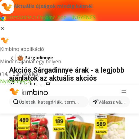
Aktuális újságok mindig kéznél
Hozzáadás a Chrome-hoz – INGYENES
Kimbino applikáció
Sárgadinnye
Minden ajánlat egy helyen
Akciós Sárgadinnye árak - a legjobb
(14,1 E értékelés)
ajánlatok az aktuális akciós
Nyissa meg a
újságokban⏳
Üzletek, kategóriák, termékek keresése...
Válassz várost