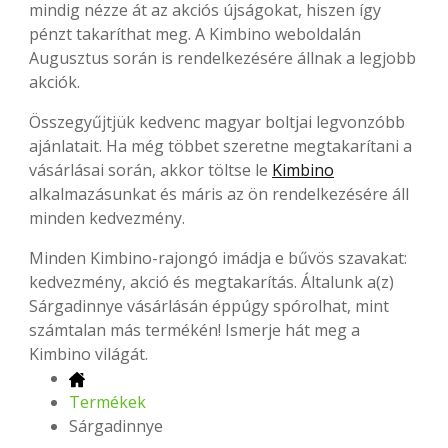
mindig nézze át az akciós újságokat, hiszen így
pénzt takaríthat meg. A Kimbino weboldalán
Augusztus során is rendelkezésére állnak a legjobb
akciók.
Összegyűjtjük kedvenc magyar boltjai legvonzóbb
ajánlatait. Ha még többet szeretne megtakarítani a
vásárlásai során, akkor töltse le
Kimbino
alkalmazásunkat és máris az ön rendelkezésére áll
minden kedvezmény.
Minden Kimbino-rajongó imádja e bűvös szavakat:
kedvezmény, akció és megtakarítás. Általunk a(z)
Sárgadinnye vásárlásán éppúgy spórolhat, mint
számtalan más termékén! Ismerje hát meg a
Kimbino világát.
Termékek
Sárgadinnye