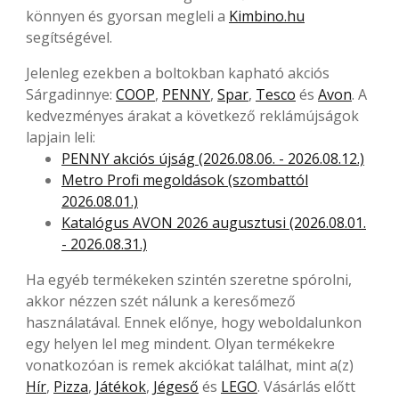
könnyen és gyorsan megleli a
Kimbino.hu
segítségével.
Jelenleg ezekben a boltokban kapható akciós
Sárgadinnye:
COOP
,
PENNY
,
Spar
,
Tesco
és
Avon
. A
kedvezményes árakat a következő reklámújságok
lapjain leli:
PENNY akciós újság (2026.08.06. - 2026.08.12.)
Metro Profi megoldások (szombattól
2026.08.01.)
Katalógus AVON 2026 augusztusi (2026.08.01.
- 2026.08.31.)
Ha egyéb termékeken szintén szeretne spórolni,
akkor nézzen szét nálunk a keresőmező
használatával. Ennek előnye, hogy weboldalunkon
egy helyen lel meg mindent. Olyan termékekre
vonatkozóan is remek akciókat találhat, mint a(z)
Hír
,
Pizza
,
Játékok
,
Jégeső
és
LEGO
. Vásárlás előtt