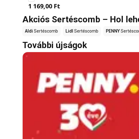
1 169,00 Ft
Akciós Sertéscomb – Hol leh
Aldi
Sertéscomb
Lidl
Sertéscomb
PENNY
Sertésc
További újságok