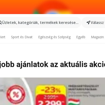
Üzletek, kategóriák, termékek keresése...
Válassz
Kert
Sport és Divat
Egészség és Szépség
Egyéb
Magazin
obb ajánlatok az aktuális akc