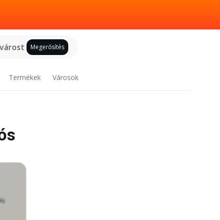
 várost
Megerősítés
Termékek
Városok
iós