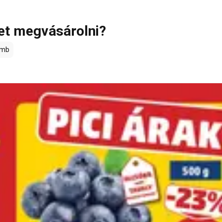
et megvásárolni?
omb