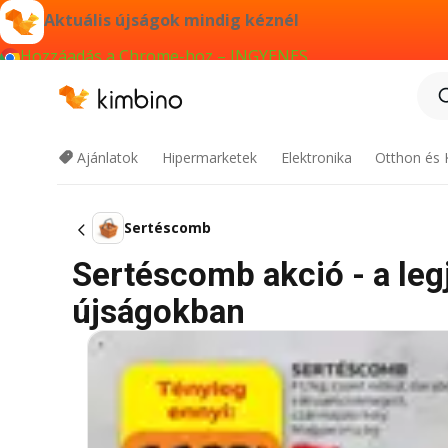
Aktuális újságok mindig kéznél
Hozzáadás a Chrome-hoz – INGYENES
Ajánlatok
Hipermarketek
Elektronika
Otthon és 
Sertéscomb
Sertéscomb akció - a legj
újságokban