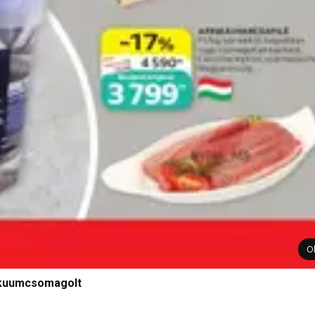
O
vákuumcsomagolt