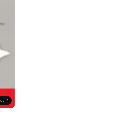
ldal
4