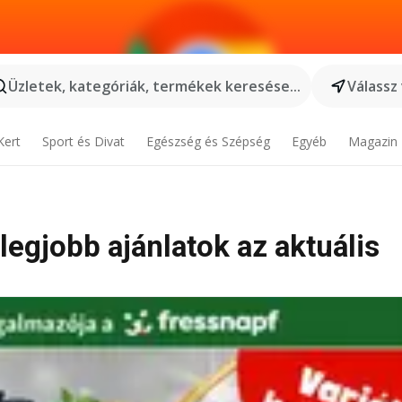
Üzletek, kategóriák, termékek keresése...
Válassz
Kert
Sport és Divat
Egészség és Szépség
Egyéb
Magazin
 legjobb ajánlatok az aktuális