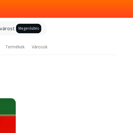
 várost
Megerősítés
Termékek
Városok