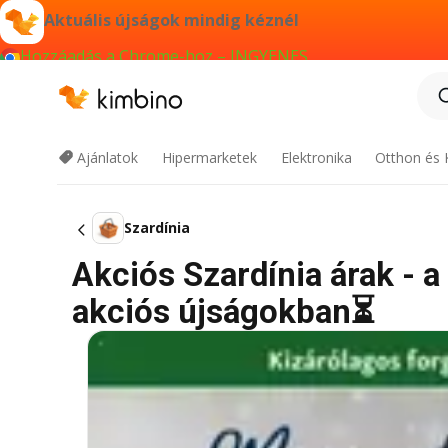
Aktuális újságok mindig kéznél
Hozzáadás a Chrome-hoz – INGYENES
Ajánlatok
Hipermarketek
Elektronika
Otthon és 
Szardínia
Akciós Szardínia árak - a
akciós újságokban⏳