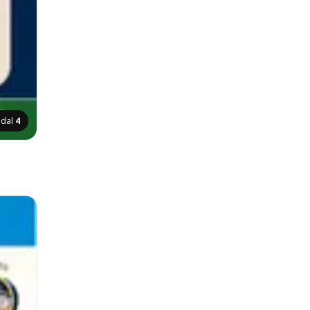
ldal
4