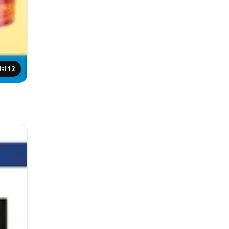
dal
12