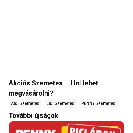
Akciós Szemetes – Hol lehet
megvásárolni?
Aldi
Szemetes
Lidl
Szemetes
PENNY
Szemetes
További újságok