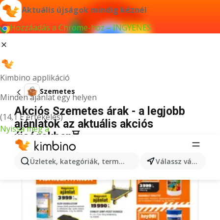
Aktuális újságok mindig kéznél
Hozzáadás a Chrome-hoz – INGYENES
Kimbino applikáció
Szemetes
Minden ajánlat egy helyen
Akciós Szemetes árak - a legjobb
(14,1 E értékelés)
ajánlatok az aktuális akciós
Nyissa meg a
újságokban⏳
Üzletek, kategóriák, termékek keresése...
Válassz várost