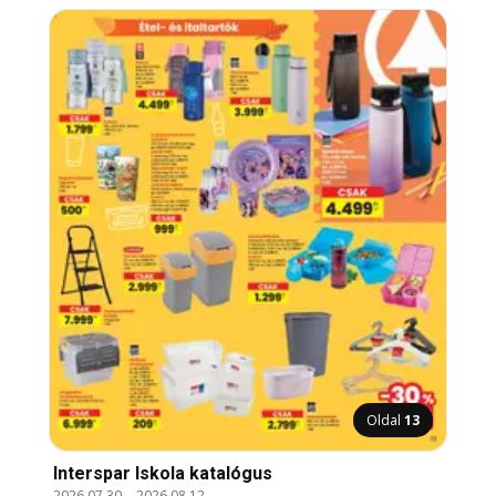
Oldal
13
Interspar Iskola katalógus
2026.07.30.
-
2026.08.12.