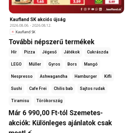
Kaufland SK akciós újság
2026.08.06.
-
2026.08.12.
Kaufland SK
További népszerű termékek
Hír
Pizza
Jégeső
Játékok
Cukrászda
LEGO
Müller
Gyros
Bors
Mangó
Nespresso
Ashwagandha
Hamburger
Kifli
Sushi
Cafe Frei
Chilis bab
Sajtos rudak
Tiramisu
Törökország
Már 6 990,00 Ft-tól Szemetes-
akciók: Különleges ajánlatok csak