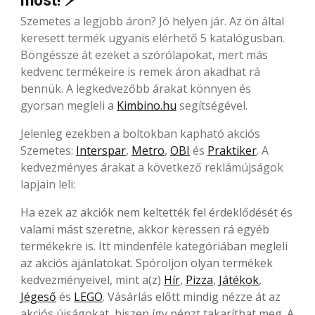
most! ⚡
Szemetes a legjobb áron? Jó helyen jár. Az ön által
keresett termék ugyanis elérhető 5 katalógusban.
Böngéssze át ezeket a szórólapokat, mert más
kedvenc termékeire is remek áron akadhat rá
bennük. A legkedvezőbb árakat könnyen és
gyorsan megleli a
Kimbino.hu
segítségével.
Jelenleg ezekben a boltokban kapható akciós
Szemetes:
Interspar
,
Metro
,
OBI
és
Praktiker
. A
kedvezményes árakat a következő reklámújságok
lapjain leli:
Ha ezek az akciók nem keltették fel érdeklődését és
valami mást szeretne, akkor keressen rá egyéb
termékekre is. Itt mindenféle kategóriában megleli
az akciós ajánlatokat. Spóroljon olyan termékek
kedvezményeivel, mint a(z)
Hír
,
Pizza
,
Játékok
,
Jégeső
és
LEGO
. Vásárlás előtt mindig nézze át az
akciós újságokat, hiszen így pénzt takaríthat meg. A