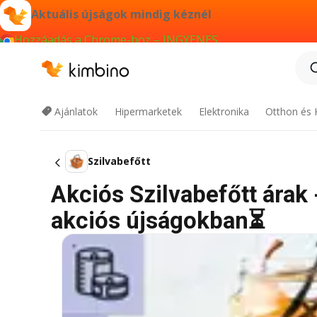
Aktuális újságok mindig kéznél
Hozzáadás a Chrome-hoz – INGYENES
Ajánlatok
Hipermarketek
Elektronika
Otthon és 
Szilvabefőtt
Akciós Szilvabefőtt árak 
akciós újságokban⏳