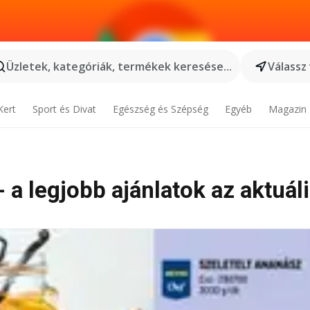
Üzletek, kategóriák, termékek keresése...
Válassz
Kert
Sport és Divat
Egészség és Szépség
Egyéb
Magazin
- a legjobb ajánlatok az aktuál