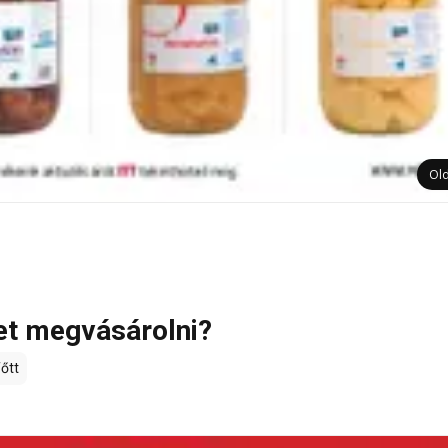
Ol
het megvásárolni?
őtt