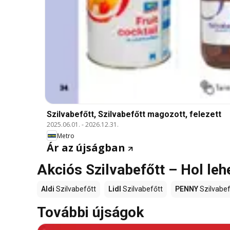
Szilvabefőtt, Szilvabefőtt magozott, felezett
2025.06.01.
-
2026.12.31.
Metro
Ár az újságban
Akciós Szilvabefőtt – Hol le
Aldi
Szilvabefőtt
Lidl
Szilvabefőtt
PENNY
Szilvabef
További újságok