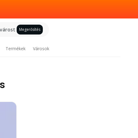
 várost
Megerősítés
Termékek
Városok
is