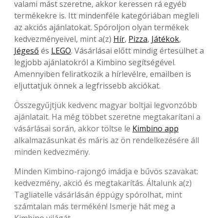
valami mást szeretne, akkor keressen rá egyéb
termékekre is. Itt mindenféle kategóriában megleli
az akciós ajánlatokat. Spóroljon olyan termékek
kedvezményeivel, mint a(z)
Hír
,
Pizza
,
Játékok
,
Jégeső
és
LEGO
. Vásárlásai előtt mindig értesülhet a
legjobb ajánlatokról a Kimbino segítségével.
Amennyiben feliratkozik a hírlevélre, emailben is
eljuttatjuk önnek a legfrissebb akciókat.
Összegyűjtjük kedvenc magyar boltjai legvonzóbb
ajánlatait. Ha még többet szeretne megtakarítani a
vásárlásai során, akkor töltse le
Kimbino app
alkalmazásunkat és máris az ön rendelkezésére áll
minden kedvezmény.
Minden Kimbino-rajongó imádja e bűvös szavakat:
kedvezmény, akció és megtakarítás. Általunk a(z)
Tagliatelle vásárlásán éppúgy spórolhat, mint
számtalan más termékén! Ismerje hát meg a
Kimbino világát.