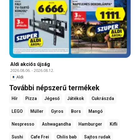
Aldi akciós újság
2026.08.06.
-
2026.08.12.
Aldi
További népszerű termékek
Hír
Pizza
Jégeső
Játékok
Cukrászda
LEGO
Müller
Gyros
Bors
Mangó
Nespresso
Ashwagandha
Hamburger
Kifli
Sushi
Cafe Frei
Chilis bab
Sajtos rudak