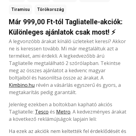
Tiramisu
Törökország
Már 999,00 Ft-tól Tagliatelle-akciók:
Különleges ajánlatok csak most! ⚡
A legvonzóbb árakat kínáló üzleteket keresi? Akkor
ne is keressen tovább. Mi már megtaláltuk azt a
terméket, ami érdekli. A legkedvezőbb árú
Tagliatelle megtalálható 2 szórólapban. Tekintse
meg az összes ajánlatot a kedvenc magyar
boltjaiból és hasonlítsa össze az árakat. A
Kimbino.hu
révén a vásárlás egyszerű és gyors, a
megtakarítás pedig garantált.
Jelenleg ezekben a boltokban kapható akciós
Tagliatelle:
Tesco
és
Metro
. A kedvezményes árakat
a következő reklámújságok lapjain leli:
Ha ezek az akciók nem keltették fel érdeklődését és