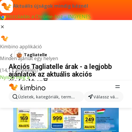
Aktuális újságok mindig kéznél
Hozzáadás a Chrome-hoz – INGYENES
Kimbino applikáció
Tagliatelle
Minden ajánlat egy helyen
Akciós Tagliatelle árak - a legjobb
(14,1 E értékelés)
ajánlatok az aktuális akciós
Nyissa meg a
újságokban⏳
Üzletek, kategóriák, termékek keresése...
Válassz várost