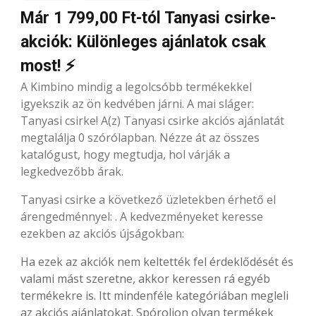
Már 1 799,00 Ft-tól Tanyasi csirke-
akciók: Különleges ajánlatok csak
most! ⚡
A Kimbino mindig a legolcsóbb termékekkel
igyekszik az ön kedvében járni. A mai sláger:
Tanyasi csirke! A(z) Tanyasi csirke akciós ajánlatát
megtalálja 0 szórólapban. Nézze át az összes
katalógust, hogy megtudja, hol várják a
legkedvezőbb árak.
Tanyasi csirke a következő üzletekben érhető el
árengedménnyel: . A kedvezményeket keresse
ezekben az akciós újságokban:
Ha ezek az akciók nem keltették fel érdeklődését és
valami mást szeretne, akkor keressen rá egyéb
termékekre is. Itt mindenféle kategóriában megleli
az akciós ajánlatokat. Spóroljon olyan termékek