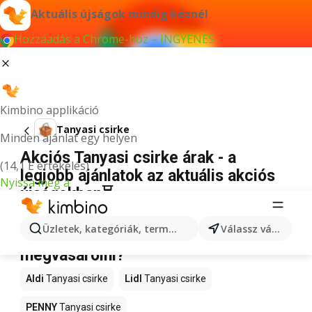
Aktuális újságok mindig kéznél
Hozzáadás a Chrome-hoz – INGYENES
Kimbino applikáció
Tanyasi csirke
Minden ajánlat egy helyen
Akciós Tanyasi csirke árak - a
(14,1 E értékelés)
legjobb ajánlatok az aktuális akciós
Nyissa meg a
újságokban⏳
Nincs találat erre a kifejezésre.
Üzletek, kategóriák, termékek keresése...
Válassz várost
Akciós Tanyasi csirke – Hol lehet
megvásárolni?
Aldi
Tanyasi csirke
Lidl
Tanyasi csirke
PENNY
Tanyasi csirke