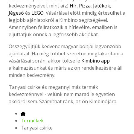
kedvezményeivel, mint a(z)
Hír
,
Pizza
,
Játékok
,
Jégeső
és
LEGO
. Vásárlásai előtt mindig értesülhet a
legjobb ajánlatokról a Kimbino segítségével.
Amennyiben feliratkozik a hírlevélre, emailben is
eljuttatjuk önnek a legfrissebb akciókat.
Összegyűjtjük kedvenc magyar boltjai legvonzóbb
ajánlatait. Ha még többet szeretne megtakarítani a
vásárlásai során, akkor töltse le
Kimbino app
alkalmazásunkat és máris az ön rendelkezésére áll
minden kedvezmény.
Tanyasi csirke és megannyi más termék
kedvezménnyel - velünk nem marad le egyetlen
akcióról sem. Számíthat ránk, az ön Kimbinójára.
Termékek
Tanyasi csirke