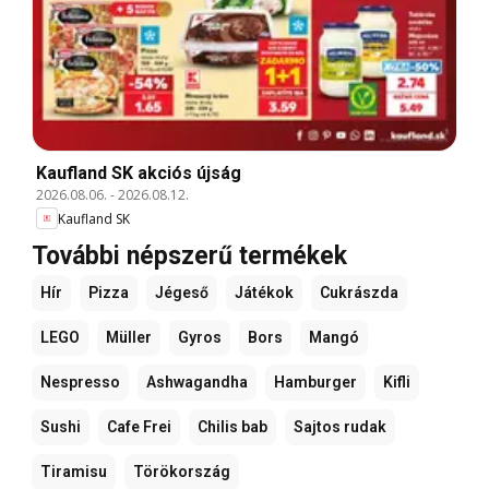
Kaufland SK akciós újság
2026.08.06.
-
2026.08.12.
Kaufland SK
További népszerű termékek
Hír
Pizza
Jégeső
Játékok
Cukrászda
LEGO
Müller
Gyros
Bors
Mangó
Nespresso
Ashwagandha
Hamburger
Kifli
Sushi
Cafe Frei
Chilis bab
Sajtos rudak
Tiramisu
Törökország