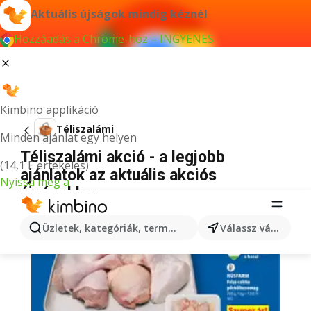
Aktuális újságok mindig kéznél
Hozzáadás a Chrome-hoz – INGYENES
Kimbino applikáció
Téliszalámi
Minden ajánlat egy helyen
Téliszalámi akció - a legjobb
(14,1 E értékelés)
ajánlatok az aktuális akciós
Nyissa meg a
újságokban
Üzletek, kategóriák, termékek keresése...
Válassz várost