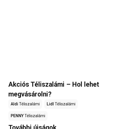
Akciós Téliszalámi – Hol lehet
megvásárolni?
Aldi
Téliszalámi
Lidl
Téliszalámi
PENNY
Téliszalámi
További újságok