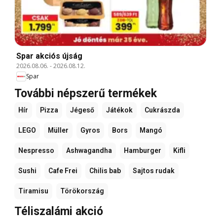
Spar akciós újság
2026.08.06.
-
2026.08.12.
Spar
További népszerű termékek
Hír
Pizza
Jégeső
Játékok
Cukrászda
LEGO
Müller
Gyros
Bors
Mangó
Nespresso
Ashwagandha
Hamburger
Kifli
Sushi
Cafe Frei
Chilis bab
Sajtos rudak
Tiramisu
Törökország
Téliszalámi akció