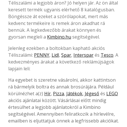
Téliszalámi a legjobb áron? Jó helyen jár. Az ön által
keresett termék ugyanis elérhető 8 katalógusban.
Böngéssze át ezeket a szórólapokat, mert más
kedvenc termékeire is remek áron akadhat rá
bennük. A legkedvezőbb árakat könnyen és
gyorsan megleli a
Kimbino.hu
segítségével.
Jelenleg ezekben a boltokban kapható akciós
Téliszalámi:
PENNY
,
Lidl
,
Spar
,
Interspar
és
Tesco
. A
kedvezményes árakat a következő reklámújságok
lapjain leli:
Ha egyebet is szeretne vásárolni, akkor kattintson
rá bármelyik boltra és annak brosúrájára. Például
körülnézhet a(z)
Hír
,
Pizza
,
Játékok
,
Jégeső
és
LEGO
akciós ajánlatai között. Vásárlásai előtt mindig
értesülhet a legjobb ajánlatokról a Kimbino
segítségével. Amennyiben feliratkozik a hírlevélre,
emailben is eljuttatjuk önnek a legfrissebb akciókat.