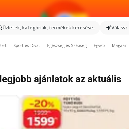
Üzletek, kategóriák, termékek keresése...
Válassz
Kert
Sport és Divat
Egészség és Szépség
Egyéb
Magazin
 legjobb ajánlatok az aktuális