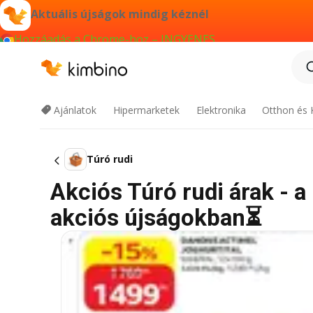
Aktuális újságok mindig kéznél
Hozzáadás a Chrome-hoz – INGYENES
Ajánlatok
Hipermarketek
Elektronika
Otthon és 
Túró rudi
Akciós Túró rudi árak - a
akciós újságokban⏳