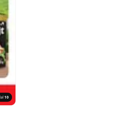
dal
10