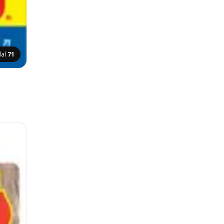
dal
71