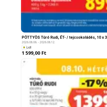
PÖTTYÖS Túró Rudi, ÉT- / tejcsokoládés, 10 x 30
2026.08.06.
-
2026.08.12.
Lidl
1 599,00 Ft