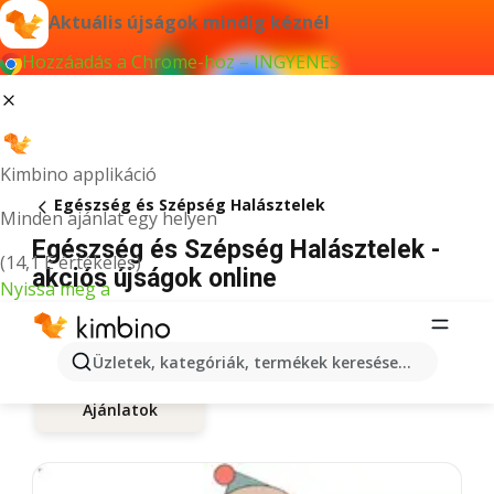
Aktuális újságok mindig kéznél
Hozzáadás a Chrome-hoz – INGYENES
Kimbino applikáció
Egészség és Szépség Halásztelek
Minden ajánlat egy helyen
Egészség és Szépség Halásztelek -
(14,1 E értékelés)
akciós újságok online
Nyissa meg a
Üzletek, kategóriák, termékek keresése...
Ajánlatok