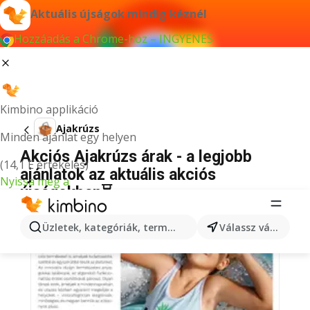
Aktuális újságok mindig kéznél
Hozzáadás a Chrome-hoz – INGYENES
Kimbino applikáció
Ajakrúzs
Minden ajánlat egy helyen
Akciós Ajakrúzs árak - a legjobb
(14,1 E értékelés)
ajánlatok az aktuális akciós
Nyissa meg a
újságokban⏳
Üzletek, kategóriák, termékek keresése...
Válassz várost