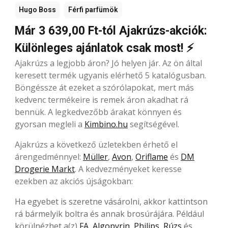
Hugo Boss
Férfi parfümök
Már 3 639,00 Ft-tól Ajakrúzs-akciók:
Különleges ajánlatok csak most! ⚡
Ajakrúzs a legjobb áron? Jó helyen jár. Az ön által
keresett termék ugyanis elérhető 5 katalógusban.
Böngéssze át ezeket a szórólapokat, mert más
kedvenc termékeire is remek áron akadhat rá
bennük. A legkedvezőbb árakat könnyen és
gyorsan megleli a
Kimbino.hu
segítségével.
Ajakrúzs a következő üzletekben érhető el
árengedménnyel:
Müller
,
Avon
,
Oriflame
és
DM
Drogerie Markt
. A kedvezményeket keresse
ezekben az akciós újságokban:
Ha egyebet is szeretne vásárolni, akkor kattintson
rá bármelyik boltra és annak brosúrájára. Például
körülnézhet a(z)
FA
,
Algopyrin
,
Philips
,
Rúzs
és