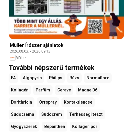
Müller Írószer ajánlatok
2026.08.03.
-
2026.09.13.
Müller
További népszerű termékek
FA
Algopyrin
Philips
Rúzs
Normaflore
Kollagén
Parfüm
Cerave
Magne B6
Dorithricin
Orrspray
Kontaktlencse
Sudocrema
Sudocrem
Terhességi teszt
Gyógyszerek
Bepanthen
Kollagén por