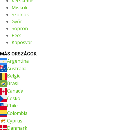
Kecskemét
Miskolc
Szolnok
Győr
Sopron
Pécs
Kaposvár
MÁS ORSZÁGOK
Argentina
Australia
België
Brasil
Canada
Česko
Chile
Colombia
Cyprus
Danmark