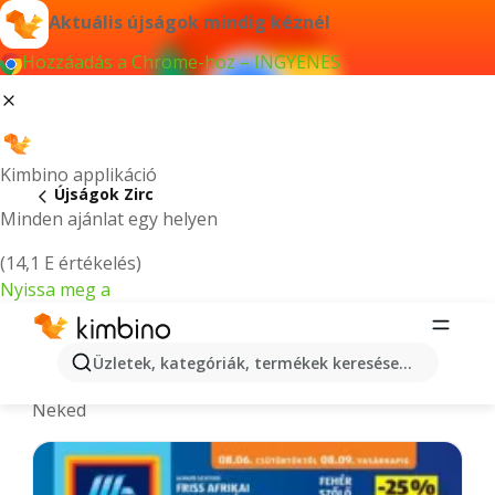
Aktuális újságok mindig kéznél
Hozzáadás a Chrome-hoz – INGYENES
Kimbino applikáció
Újságok Zirc
Minden ajánlat egy helyen
(14,1 E értékelés)
Nyissa meg a
Legújabb akciós újságok - Zirc
Üzletek, kategóriák, termékek keresése...
A legújabb és legnépszerűbb ajánlatokat gyűjtjük
Neked