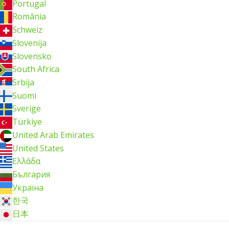
Portugal
România
Schweiz
Slovenija
Slovensko
South Africa
Srbija
Suomi
Sverige
Türkiye
United Arab Emirates
United States
Ελλάδα
България
Україна
한국
日本