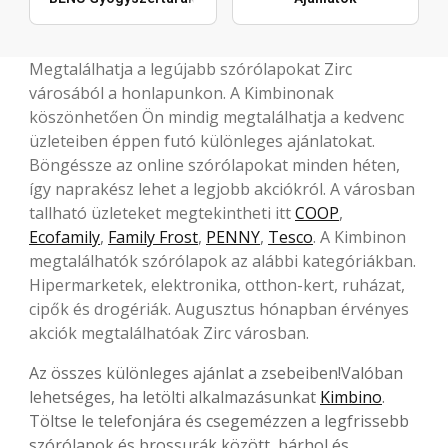
Megtalálhatja a legújabb szórólapokat Zirc
városából a honlapunkon. A Kimbinonak
köszönhetően Ön mindig megtalálhatja a kedvenc
üzleteiben éppen futó különleges ajánlatokat.
Böngéssze az online szórólapokat minden héten,
így naprakész lehet a legjobb akciókról. A városban
tallható üzleteket megtekintheti itt
COOP
,
Ecofamily
,
Family Frost
,
PENNY
,
Tesco
. A Kimbinon
megtalálhatók szórólapok az alábbi kategóriákban.
Hipermarketek, elektronika, otthon-kert, ruházat,
cipők és drogériák. Augusztus hónapban érvényes
akciók megtalálhatóak Zirc városban.
Az összes különleges ajánlat a zsebeiben!Valóban
lehetséges, ha letölti alkalmazásunkat
Kimbino
.
Töltse le telefonjára és csegemézzen a legfrissebb
szórólapok és brossurák között, bárhol és