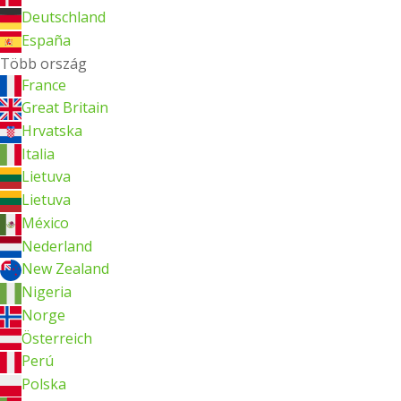
Deutschland
España
Több ország
France
Great Britain
Hrvatska
Italia
Lietuva
Lietuva
México
Nederland
New Zealand
Nigeria
Norge
Österreich
Perú
Polska