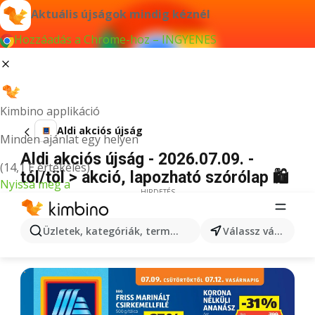
Aktuális újságok mindig kéznél
Hozzáadás a Chrome-hoz – INGYENES
Kimbino applikáció
Aldi akciós újság
Minden ajánlat egy helyen
Aldi akciós újság - 2026.07.09. -
(14,1 E értékelés)
tól/töl > akció, lapozható szórólap 🛍️
Nyissa meg a
HIRDETÉS
Üzletek, kategóriák, termékek keresése...
Válassz várost