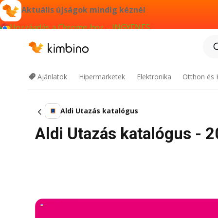
Aktuális újságok mindig kéznél
Hozzáadás a Chrome-hoz – INGYENES
Ajánlatok
Hipermarketek
Elektronika
Otthon és 
Aldi Utazás katalógus
Aldi Utazás katalógus - 20