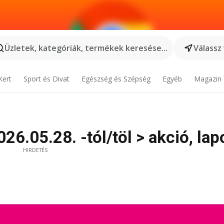
Üzletek, kategóriák, termékek keresése...
Válassz
Kert
Sport és Divat
Egészség és Szépség
Egyéb
Magazin
26.05.28. -tól/töl > akció, lap
HIRDETÉS