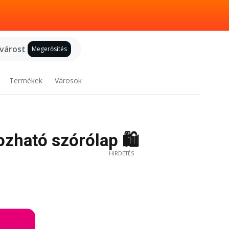
 várost
Megerősítés
Termékek
Városok
ozható szórólap 🛍️
HIRDETÉS