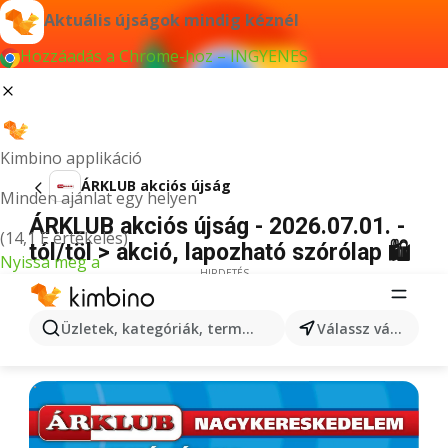
Aktuális újságok mindig kéznél
Hozzáadás a Chrome-hoz – INGYENES
Kimbino applikáció
ÁRKLUB akciós újság
Minden ajánlat egy helyen
ÁRKLUB akciós újság - 2026.07.01. -
(14,1 E értékelés)
tól/töl > akció, lapozható szórólap 🛍️
Nyissa meg a
HIRDETÉS
Üzletek, kategóriák, termékek keresése...
Válassz várost