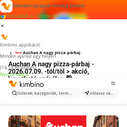
Aktuális újságok mindig kéznél
Hozzáadás a Chrome-hoz – INGYENES
Kimbino applikáció
Auchan A nagy pizza-párbaj
Minden ajánlat egy helyen
Auchan A nagy pizza-párbaj -
(14,1 E értékelés)
2026.07.09. -tól/töl > akció,
Nyissa meg a
lapozható szórólap 🛍️
HIRDETÉS
Üzletek, kategóriák, termékek keresése...
Válassz várost