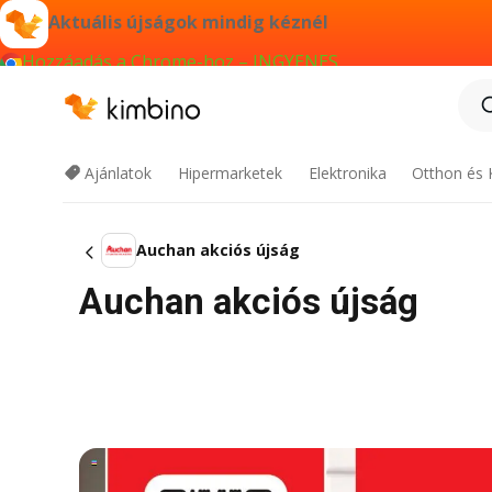
Aktuális újságok mindig kéznél
Hozzáadás a Chrome-hoz – INGYENES
Ajánlatok
Hipermarketek
Elektronika
Otthon és 
Auchan akciós újság
Auchan akciós újság