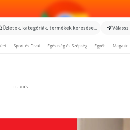
Üzletek, kategóriák, termékek keresése...
Válassz
Kert
Sport és Divat
Egészség és Szépség
Egyéb
Magazin
HIRDETÉS