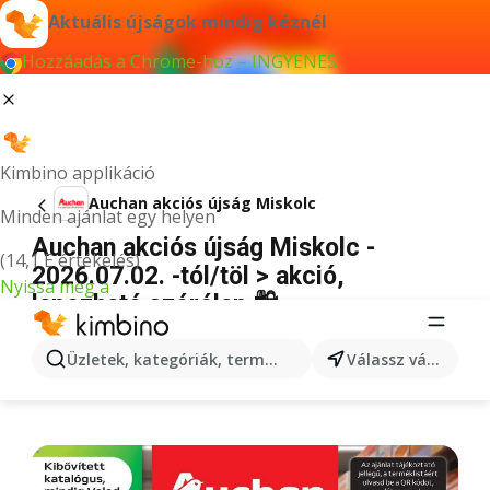
Aktuális újságok mindig kéznél
Hozzáadás a Chrome-hoz – INGYENES
Kimbino applikáció
Auchan akciós újság Miskolc
Minden ajánlat egy helyen
Auchan akciós újság Miskolc -
(14,1 E értékelés)
2026.07.02. -tól/töl > akció,
Nyissa meg a
lapozható szórólap 🛍️
HIRDETÉS
Üzletek, kategóriák, termékek keresése...
Válassz várost