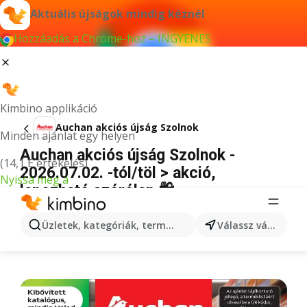
Aktuális újságok mindig kéznél
Hozzáadás a Chrome-hoz – INGYENES
Kimbino applikáció
Auchan akciós újság Szolnok
Minden ajánlat egy helyen
Auchan akciós újság Szolnok -
(14,1 E értékelés)
2026.07.02. -tól/töl > akció,
Nyissa meg a
lapozható szórólap 🛍️
HIRDETÉS
Üzletek, kategóriák, termékek keresése...
Válassz várost