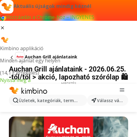
Aktuális újságok mindig kéznél
Hozzáadás a Chrome-hoz – INGYENES
Kimbino applikáció
Auchan Grill ajánlataink
Minden ajánlat egy helyen
Auchan Grill ajánlataink - 2026.06.25.
(14,1 E értékelés)
-tól/töl > akció, lapozható szórólap 🛍️
Nyissa meg a
HIRDETÉS
Üzletek, kategóriák, termékek keresése...
Válassz várost