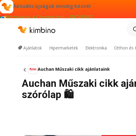
Aktuális újságok mindig kéznél
Hozzáadás a Chrome-hoz – INGYENES
Ajánlatok
Hipermarketek
Elektronika
Otthon és 
Auchan Műszaki cikk ajánlataink
Auchan Műszaki cikk ajánl
szórólap 🛍️