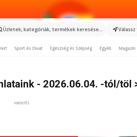
Üzletek, kategóriák, termékek keresése...
Válassz
Kert
Sport és Divat
Egészség és Szépség
Egyéb
Magazin
ataink - 2026.06.04. -tól/töl 
HIRDETÉS