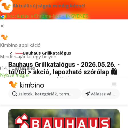
Aktuális újságok mindig kéznél
Hozzáadás a Chrome-hoz – INGYENES
Kimbino applikáció
Bauhaus Grillkatalógus
Minden ajánlat egy helyen
Bauhaus Grillkatalógus - 2026.05.26. -
(14,1 E értékelés)
tól/töl > akció, lapozható szórólap 🛍️
Nyissa meg a
HIRDETÉS
Üzletek, kategóriák, termékek keresése...
Válassz várost